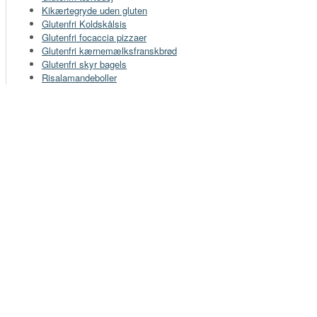
Kikærtegryde uden gluten
Glutenfri Koldskålsis
Glutenfri focaccia pizzaer
Glutenfri kærnemælksfranskbrød
Glutenfri skyr bagels
Risalamandeboller