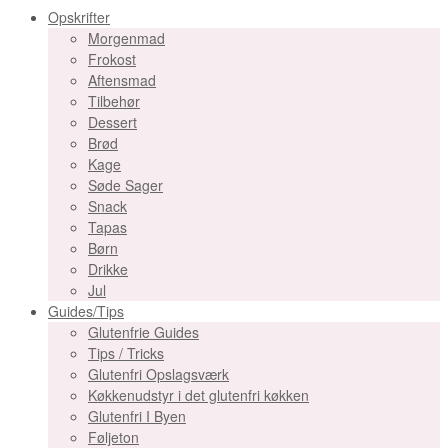
Opskrifter
Morgenmad
Frokost
Aftensmad
Tilbehør
Dessert
Brød
Kage
Søde Sager
Snack
Tapas
Børn
Drikke
Jul
Guides/Tips
Glutenfrie Guides
Tips / Tricks
Glutenfri Opslagsværk
Køkkenudstyr i det glutenfri køkken
Glutenfri I Byen
Føljeton