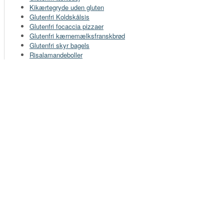
Kikærtegryde uden gluten
Glutenfri Koldskålsis
Glutenfri focaccia pizzaer
Glutenfri kærnemælksfranskbrød
Glutenfri skyr bagels
Risalamandeboller