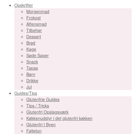
Opskrifter
Morgenmad
Frokost
Aftensmad
Tilbehør
Dessert
Brød
Kage
Søde Sager
Snack
Tapas
Børn
Drikke
Jul
Guides/Tips
Glutenfrie Guides
Tips / Tricks
Glutenfri Opslagsværk
Køkkenudstyr i det glutenfri køkken
Glutenfri I Byen
Føljeton