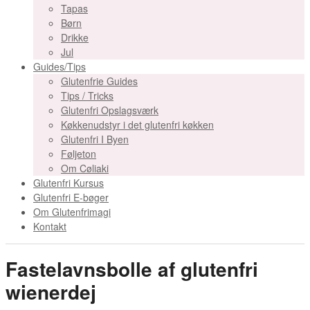
Tapas
Børn
Drikke
Jul
Guides/Tips
Glutenfrie Guides
Tips / Tricks
Glutenfri Opslagsværk
Køkkenudstyr i det glutenfri køkken
Glutenfri I Byen
Føljeton
Om Cøliaki
Glutenfri Kursus
Glutenfri E-bøger
Om Glutenfrimagi
Kontakt
Fastelavnsbolle af glutenfri
wienerdej