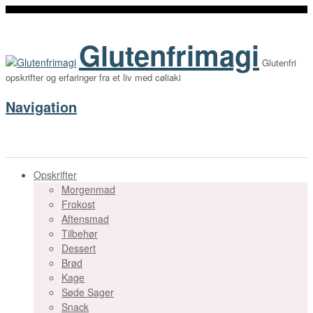
Glutenfrimagi
Glutenfri
opskrifter og erfaringer fra et liv med cøliaki
Navigation
Opskrifter
Morgenmad
Frokost
Aftensmad
Tilbehør
Dessert
Brød
Kage
Søde Sager
Snack