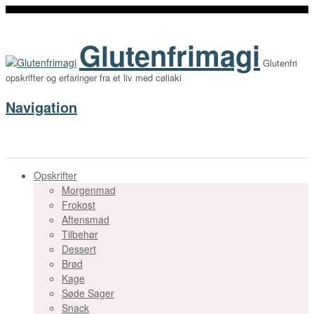
Glutenfrimagi
Glutenfri
opskrifter og erfaringer fra et liv med cøliaki
Navigation
Opskrifter
Morgenmad
Frokost
Aftensmad
Tilbehør
Dessert
Brød
Kage
Søde Sager
Snack