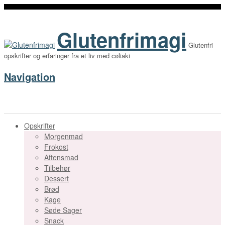
Glutenfrimagi
Glutenfri
opskrifter og erfaringer fra et liv med cøliaki
Navigation
Opskrifter
Morgenmad
Frokost
Aftensmad
Tilbehør
Dessert
Brød
Kage
Søde Sager
Snack