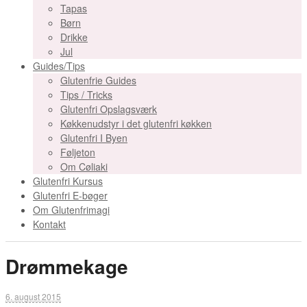
Tapas
Børn
Drikke
Jul
Guides/Tips
Glutenfrie Guides
Tips / Tricks
Glutenfri Opslagsværk
Køkkenudstyr i det glutenfri køkken
Glutenfri I Byen
Føljeton
Om Cøliaki
Glutenfri Kursus
Glutenfri E-bøger
Om Glutenfrimagi
Kontakt
Drømmekage
6. august 2015