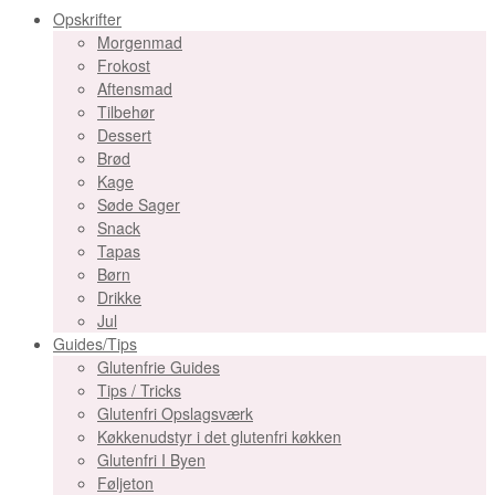
Opskrifter
Morgenmad
Frokost
Aftensmad
Tilbehør
Dessert
Brød
Kage
Søde Sager
Snack
Tapas
Børn
Drikke
Jul
Guides/Tips
Glutenfrie Guides
Tips / Tricks
Glutenfri Opslagsværk
Køkkenudstyr i det glutenfri køkken
Glutenfri I Byen
Føljeton