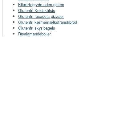
Kikærtegryde uden gluten
Glutenfri Koldskålsis
Glutenfri focaccia pizzaer
Glutenfri kærnemælksfranskbrød
Glutenfri skyr bagels
Risalamandeboller