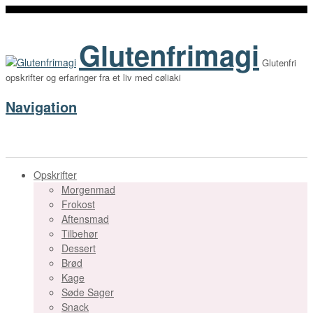
Glutenfrimagi
Glutenfri
opskrifter og erfaringer fra et liv med cøliaki
Navigation
Opskrifter
Morgenmad
Frokost
Aftensmad
Tilbehør
Dessert
Brød
Kage
Søde Sager
Snack