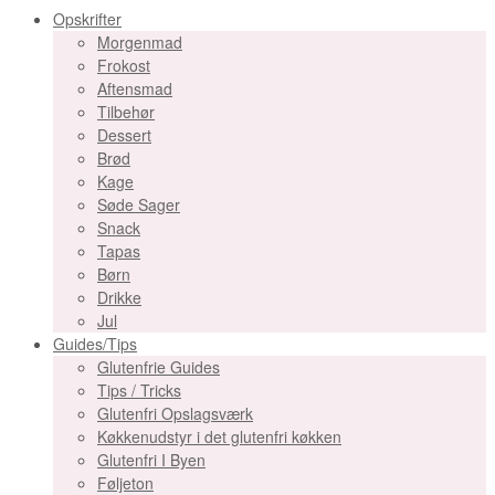
Opskrifter
Morgenmad
Frokost
Aftensmad
Tilbehør
Dessert
Brød
Kage
Søde Sager
Snack
Tapas
Børn
Drikke
Jul
Guides/Tips
Glutenfrie Guides
Tips / Tricks
Glutenfri Opslagsværk
Køkkenudstyr i det glutenfri køkken
Glutenfri I Byen
Føljeton