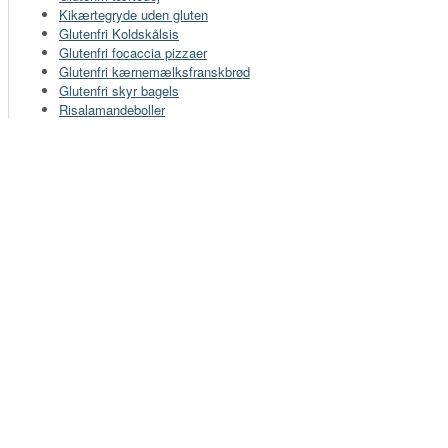
Kikærtegryde uden gluten
Glutenfri Koldskålsis
Glutenfri focaccia pizzaer
Glutenfri kærnemælksfranskbrød
Glutenfri skyr bagels
Risalamandeboller