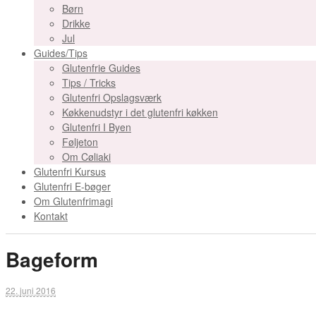
Børn
Drikke
Jul
Guides/Tips
Glutenfrie Guides
Tips / Tricks
Glutenfri Opslagsværk
Køkkenudstyr i det glutenfri køkken
Glutenfri I Byen
Føljeton
Om Cøliaki
Glutenfri Kursus
Glutenfri E-bøger
Om Glutenfrimagi
Kontakt
Bageform
22. juni 2016