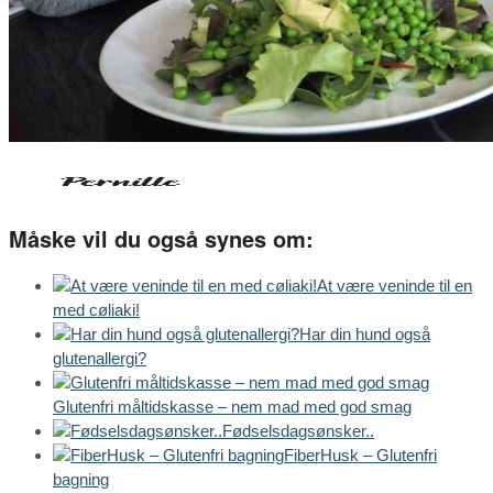
Måske vil du også synes om:
At være veninde til en
med cøliaki!
Har din hund også
glutenallergi?
Glutenfri måltidskasse – nem mad med god smag
Fødselsdagsønsker..
FiberHusk – Glutenfri
bagning