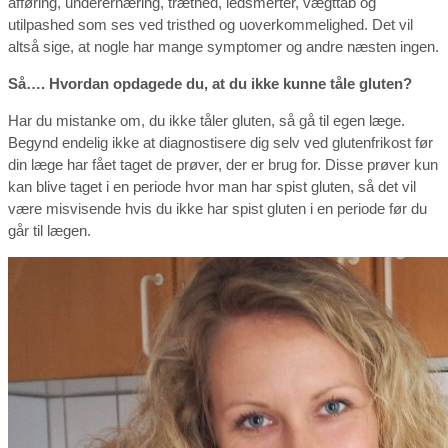
afføring, underernæring, træthed, ledsmerter, vægttab og
utilpashed som ses ved tristhed og uoverkommelighed. Det vil
altså sige, at nogle har mange symptomer og andre næsten ingen.
Så…. Hvordan opdagede du, at du ikke kunne tåle gluten?
Har du mistanke om, du ikke tåler gluten, så gå til egen læge.
Begynd endelig ikke at diagnostisere dig selv ved glutenfrikost før
din læge har fået taget de prøver, der er brug for. Disse prøver kun
kan blive taget i en periode hvor man har spist gluten, så det vil
være misvisende hvis du ikke har spist gluten i en periode før du
går til lægen.