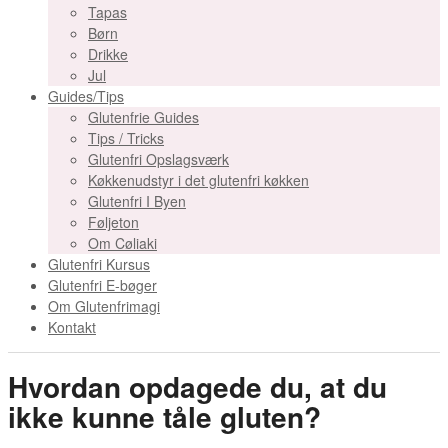
Tapas
Børn
Drikke
Jul
Guides/Tips
Glutenfrie Guides
Tips / Tricks
Glutenfri Opslagsværk
Køkkenudstyr i det glutenfri køkken
Glutenfri I Byen
Føljeton
Om Cøliaki
Glutenfri Kursus
Glutenfri E-bøger
Om Glutenfrimagi
Kontakt
Hvordan opdagede du, at du
ikke kunne tåle gluten?