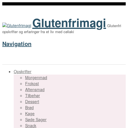
Glutenfrimagi
Glutenfri
opskrifter og erfaringer fra et liv med cøliaki
Navigation
Opskrifter
Morgenmad
Frokost
Aftensmad
Tilbehør
Dessert
Brød
Kage
Søde Sager
Snack