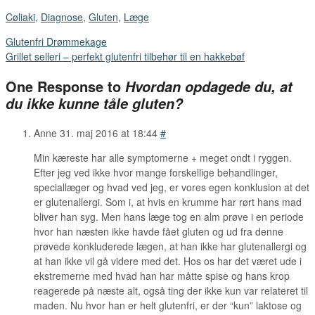
Cøliaki
,
Diagnose
,
Gluten
,
Læge
Glutenfri Drømmekage
Grillet selleri – perfekt glutenfri tilbehør til en hakkebøf
One Response to
Hvordan opdagede du, at
du ikke kunne tåle gluten?
Anne
31. maj 2016 at 18:44
#
Min kæreste har alle symptomerne + meget ondt i ryggen.
Efter jeg ved ikke hvor mange forskellige behandlinger,
speciallæger og hvad ved jeg, er vores egen konklusion at det
er glutenallergi. Som i, at hvis en krumme har rørt hans mad
bliver han syg. Men hans læge tog en alm prøve i en periode
hvor han næsten ikke havde fået gluten og ud fra denne
prøvede konkluderede lægen, at han ikke har glutenallergi og
at han ikke vil gå videre med det. Hos os har det været ude i
ekstremerne med hvad han har måtte spise og hans krop
reagerede på næste alt, også ting der ikke kun var relateret til
maden. Nu hvor han er helt glutenfri, er der “kun” laktose og