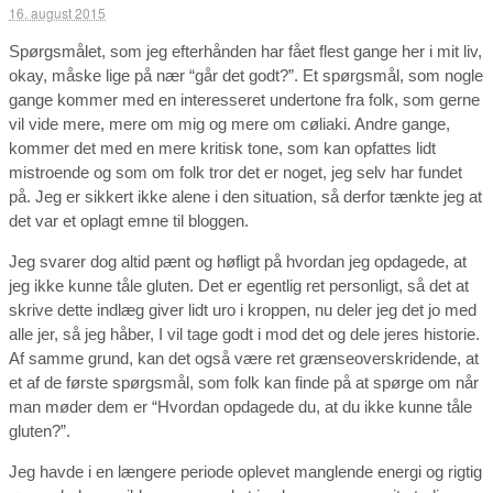
16. august 2015
Spørgsmålet, som jeg efterhånden har fået flest gange her i mit liv,
okay, måske lige på nær “går det godt?”. Et spørgsmål, som nogle
gange kommer med en interesseret undertone fra folk, som gerne
vil vide mere, mere om mig og mere om cøliaki. Andre gange,
kommer det med en mere kritisk tone, som kan opfattes lidt
mistroende og som om folk tror det er noget, jeg selv har fundet
på. Jeg er sikkert ikke alene i den situation, så derfor tænkte jeg at
det var et oplagt emne til bloggen.
Jeg svarer dog altid pænt og høfligt på hvordan jeg opdagede, at
jeg ikke kunne tåle gluten. Det er egentlig ret personligt, så det at
skrive dette indlæg giver lidt uro i kroppen, nu deler jeg det jo med
alle jer, så jeg håber, I vil tage godt i mod det og dele jeres historie.
Af samme grund, kan det også være ret grænseoverskridende, at
et af de første spørgsmål, som folk kan finde på at spørge om når
man møder dem er “Hvordan opdagede du, at du ikke kunne tåle
gluten?”.
Jeg havde i en længere periode oplevet manglende energi og rigtig