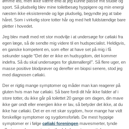
ømme led, men ikke værre end at jeg kunne passe mit studie og
sport. Så pludselig blev mine toiletbesøg hyppigere og min energi
næsten ikke eksisterende og lige pludselig, begyndte jeg at tabe
håret. Som i virkelig store totter hår og med helt fuldstændige bare
pletter i hovedet.
Jeg blev mødt med ret stor modvilje i at undersøge for cøliaki fra
egen læge, så de sendte mig videre til en hudspecialist. Heldigvis,
en ganske kompetent en, som efter at have set på mig i få
sekunder sagde “Det der er ikke en hudsygdom, det kommer
indefra. Så du skal undersøges for glutenallergi!”. Så flere uger, en
masse positive blodprøver og derefter en biopsi senere, stod jeg
med diagnosen cøliaki.
Der er rigtig mange symptomer og måder man kan reagerer på
gluten hvis man har cøliaki. Så bare fordi dit hår ikke falder af i
store totter, du ikke går på toilettet 20 gange om dagen, din mave
ikke gør ondt eller energien ikke er lav, så betyder det ikke, at du
ikke har cøliaki. Det er en ret skør sygdom, hvor mange har vidt
forskellige symptomer og sygdomsforløb. De mest hyppige
symptomer er i følge
cøliaki foreningen
mavesmerter, tynde