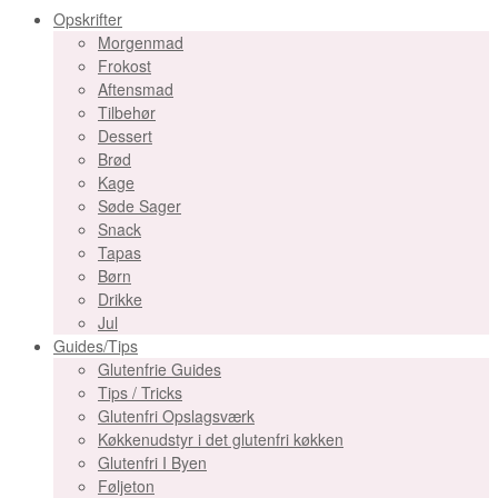
Opskrifter
Morgenmad
Frokost
Aftensmad
Tilbehør
Dessert
Brød
Kage
Søde Sager
Snack
Tapas
Børn
Drikke
Jul
Guides/Tips
Glutenfrie Guides
Tips / Tricks
Glutenfri Opslagsværk
Køkkenudstyr i det glutenfri køkken
Glutenfri I Byen
Føljeton