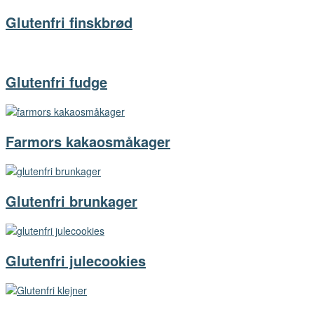
Glutenfri finskbrød
Glutenfri fudge
Farmors kakaosmåkager
Glutenfri brunkager
Glutenfri julecookies