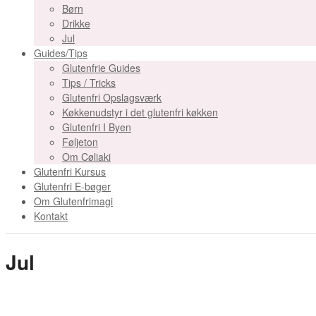
Børn
Drikke
Jul
Guides/Tips
Glutenfrie Guides
Tips / Tricks
Glutenfri Opslagsværk
Køkkenudstyr i det glutenfri køkken
Glutenfri I Byen
Føljeton
Om Cøliaki
Glutenfri Kursus
Glutenfri E-bøger
Om Glutenfrimagi
Kontakt
Jul