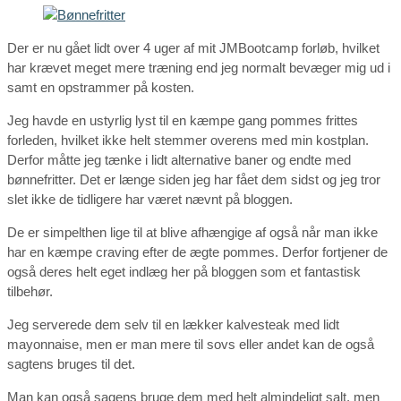
Der er nu gået lidt over 4 uger af mit JMBootcamp forløb, hvilket
har krævet meget mere træning end jeg normalt bevæger mig ud i
samt en opstrammer på kosten.
Jeg havde en ustyrlig lyst til en kæmpe gang pommes frittes
forleden, hvilket ikke helt stemmer overens med min kostplan.
Derfor måtte jeg tænke i lidt alternative baner og endte med
bønnefritter. Det er længe siden jeg har fået dem sidst og jeg tror
slet ikke de tidligere har været nævnt på bloggen.
De er simpelthen lige til at blive afhængige af også når man ikke
har en kæmpe craving efter de ægte pommes. Derfor fortjener de
også deres helt eget indlæg her på bloggen som et fantastisk
tilbehør.
Jeg serverede dem selv til en lækker kalvesteak med lidt
mayonnaise, men er man mere til sovs eller andet kan de også
sagtens bruges til det.
Man kan også sagens bruge dem med helt almindeligt salt, men