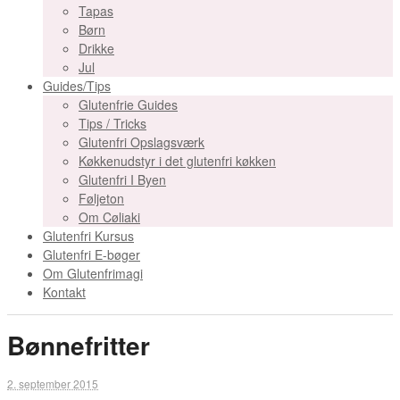
Tapas
Børn
Drikke
Jul
Guides/Tips
Glutenfrie Guides
Tips / Tricks
Glutenfri Opslagsværk
Køkkenudstyr i det glutenfri køkken
Glutenfri I Byen
Føljeton
Om Cøliaki
Glutenfri Kursus
Glutenfri E-bøger
Om Glutenfrimagi
Kontakt
Bønnefritter
2. september 2015