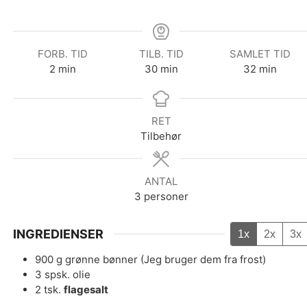
FORB. TID
TILB. TID
SAMLET TID
minutter
minutter
minutter
2
min
30
min
32
min
RET
Tilbehør
ANTAL
3
personer
INGREDIENSER
1x
2x
3x
900
g
grønne bønner (Jeg bruger dem fra frost)
3
spsk.
olie
2
tsk.
flagesalt