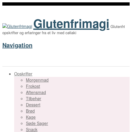
Glutenfrimagi
Glutenfri
opskrifter og erfaringer fra et liv med cøliaki
Navigation
Opskrifter
Morgenmad
Frokost
Aftensmad
Tilbehør
Dessert
Brød
Kage
Søde Sager
Snack