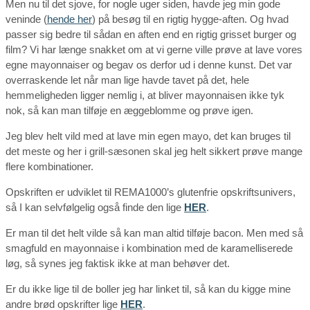
Men nu til det sjove, for nogle uger siden, havde jeg min gode
veninde (
hende her
) på besøg til en rigtig hygge-aften. Og hvad
passer sig bedre til sådan en aften end en rigtig grisset burger og
film? Vi har længe snakket om at vi gerne ville prøve at lave vores
egne mayonnaiser og begav os derfor ud i denne kunst. Det var
overraskende let når man lige havde tavet på det, hele
hemmeligheden ligger nemlig i, at bliver mayonnaisen ikke tyk
nok, så kan man tilføje en æggeblomme og prøve igen.
Jeg blev helt vild med at lave min egen mayo, det kan bruges til
det meste og her i grill-sæsonen skal jeg helt sikkert prøve mange
flere kombinationer.
Opskriften er udviklet til REMA1000’s glutenfrie opskriftsunivers,
så I kan selvfølgelig også finde den lige
HER
.
Er man til det helt vilde så kan man altid tilføje bacon. Men med så
smagfuld en mayonnaise i kombination med de karamelliserede
løg, så synes jeg faktisk ikke at man behøver det.
Er du ikke lige til de boller jeg har linket til, så kan du kigge mine
andre brød opskrifter lige
HER
.