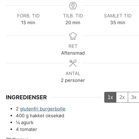
FORB. TID
TILB. TID
SAMLET TID
minutter
minutter
minutter
15
min
20
min
35
min
RET
Aftensmad
ANTAL
2
personer
INGREDIENSER
1x
2x
3x
2
glutenfri burgerbolle
400
g
hakket oksekød
¼
agurk
4
tomater