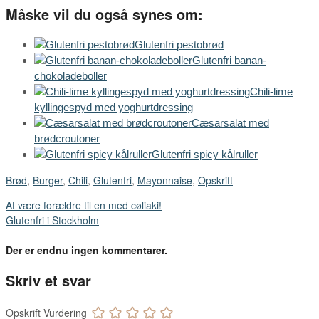
Måske vil du også synes om:
Glutenfri pestobrød
Glutenfri banan-
chokoladeboller
Chili-lime
kyllingespyd med yoghurtdressing
Cæsarsalat med
brødcroutoner
Glutenfri spicy kålruller
Brød
,
Burger
,
Chili
,
Glutenfri
,
Mayonnaise
,
Opskrift
At være forældre til en med cøliaki!
Glutenfri i Stockholm
Der er endnu ingen kommentarer.
Skriv et svar
Opskrift Vurdering