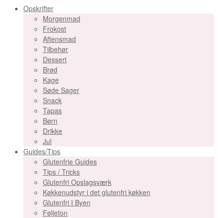
Opskrifter
Morgenmad
Frokost
Aftensmad
Tilbehør
Dessert
Brød
Kage
Søde Sager
Snack
Tapas
Børn
Drikke
Jul
Guides/Tips
Glutenfrie Guides
Tips / Tricks
Glutenfri Opslagsværk
Køkkenudstyr i det glutenfri køkken
Glutenfri I Byen
Føljeton