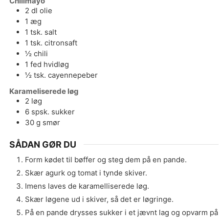
Chilimayo
2
dl
olie
1
æg
1
tsk.
salt
1
tsk.
citronsaft
½
chili
1
fed
hvidløg
½
tsk.
cayennepeber
Karameliserede løg
2
løg
6
spsk.
sukker
30
g
smør
SÅDAN GØR DU
Form kødet til bøffer og steg dem på en pande.
Skær agurk og tomat i tynde skiver.
Imens laves de karamelliserede løg.
Skær løgene ud i skiver, så det er løgringe.
På en pande drysses sukker i et jævnt lag og opvarm på