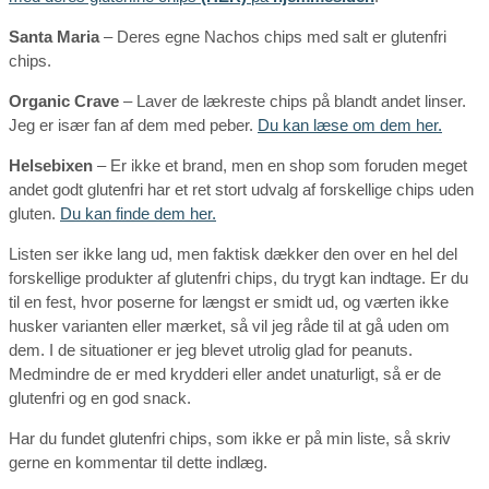
Santa Maria
– Deres egne Nachos chips med salt er glutenfri
chips.
Organic Crave
– Laver de lækreste chips på blandt andet linser.
Jeg er især fan af dem med peber.
Du kan læse om dem her.
Helsebixen
– Er ikke et brand, men en shop som foruden meget
andet godt glutenfri har et ret stort udvalg af forskellige chips uden
gluten.
Du kan finde dem her.
Listen ser ikke lang ud, men faktisk dækker den over en hel del
forskellige produkter af glutenfri chips, du trygt kan indtage. Er du
til en fest, hvor poserne for længst er smidt ud, og værten ikke
husker varianten eller mærket, så vil jeg råde til at gå uden om
dem. I de situationer er jeg blevet utrolig glad for peanuts.
Medmindre de er med krydderi eller andet unaturligt, så er de
glutenfri og en god snack.
Har du fundet glutenfri chips, som ikke er på min liste, så skriv
gerne en kommentar til dette indlæg.