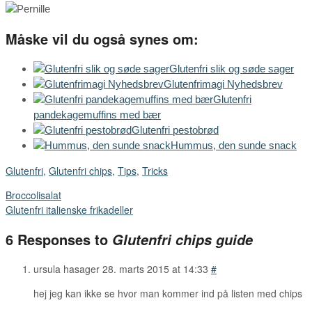
Måske vil du også synes om:
Glutenfri slik og søde sager
Glutenfrimagi Nyhedsbrev
Glutenfri
pandekagemuffins med bær
Glutenfri pestobrød
Hummus, den sunde snack
Glutenfri
,
Glutenfri chips
,
Tips
,
Tricks
Broccolisalat
Glutenfri italienske frikadeller
6 Responses to
Glutenfri chips guide
ursula hasager
28. marts 2015 at 14:33
#
hej jeg kan ikke se hvor man kommer ind på listen med chips