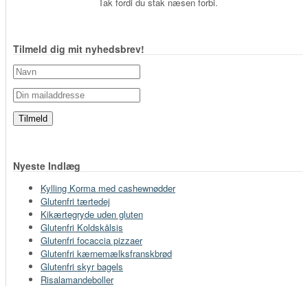
Tak fordi du stak næsen forbi.
Tilmeld dig mit nyhedsbrev!
Nyeste Indlæg
Kylling Korma med cashewnødder
Glutenfri tærtedej
Kikærtegryde uden gluten
Glutenfri Koldskålsis
Glutenfri focaccia pizzaer
Glutenfri kærnemælksfranskbrød
Glutenfri skyr bagels
Risalamandeboller