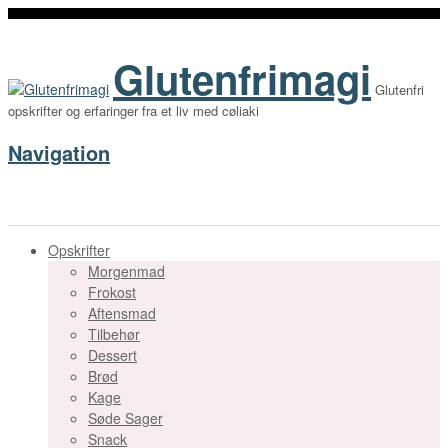
Glutenfrimagi
Glutenfri
opskrifter og erfaringer fra et liv med cøliaki
Navigation
Opskrifter
Morgenmad
Frokost
Aftensmad
Tilbehør
Dessert
Brød
Kage
Søde Sager
Snack