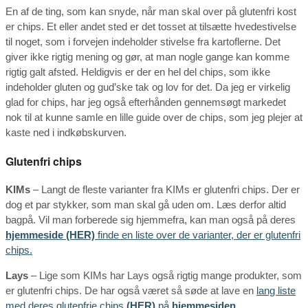
En af de ting, som kan snyde, når man skal over på glutenfri kost
er chips. Et eller andet sted er det tosset at tilsætte hvedestivelse
til noget, som i forvejen indeholder stivelse fra kartoflerne. Det
giver ikke rigtig mening og gør, at man nogle gange kan komme
rigtig galt afsted. Heldigvis er der en hel del chips, som ikke
indeholder gluten og gud’ske tak og lov for det. Da jeg er virkelig
glad for chips, har jeg også efterhånden gennemsøgt markedet
nok til at kunne samle en lille guide over de chips, som jeg plejer at
kaste ned i indkøbskurven.
Glutenfri chips
KIMs
– Langt de fleste varianter fra KIMs er glutenfri chips. Der er
dog et par stykker, som man skal gå uden om. Læs derfor altid
bagpå. Vil man forberede sig hjemmefra, kan man også på deres
hjemmeside
(HER)
finde en liste over de varianter, der er glutenfri
chips.
Lays
– Lige som KIMs har Lays også rigtig mange produkter, som
er glutenfri chips. De har også været så søde at lave en
lang liste
med deres glutenfrie chips
(HER)
på
hjemmesiden
.