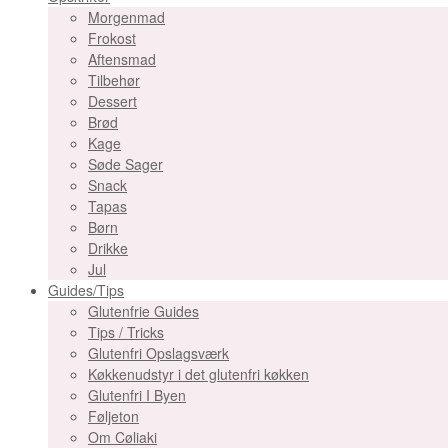
Morgenmad
Frokost
Aftensmad
Tilbehør
Dessert
Brød
Kage
Søde Sager
Snack
Tapas
Børn
Drikke
Jul
Guides/Tips
Glutenfrie Guides
Tips / Tricks
Glutenfri Opslagsværk
Køkkenudstyr i det glutenfri køkken
Glutenfri I Byen
Føljeton
Om Cøliaki