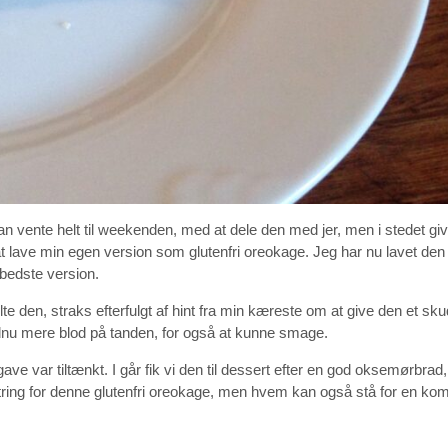
kan vente helt til weekenden, med at dele den med jer, men i stedet gi
t lave min egen version som glutenfri oreokage. Jeg har nu lavet den 
 bedste version.
lte den, straks efterfulgt af hint fra min kæreste om at give den et sku
ndnu mere blod på tanden, for også at kunne smage.
ve var tiltænkt. I går fik vi den til dessert efter en god oksemørbrad,
tring for denne glutenfri oreokage, men hvem kan også stå for en kom