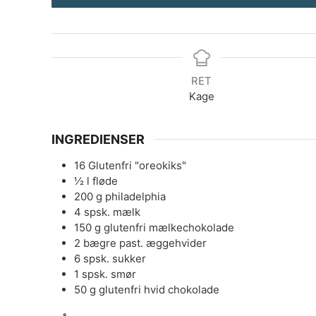
RET
Kage
INGREDIENSER
16
Glutenfri "oreokiks"
½
l
fløde
200
g
philadelphia
4
spsk.
mælk
150
g
glutenfri mælkechokolade
2
bægre
past. æggehvider
6
spsk.
sukker
1
spsk.
smør
50
g
glutenfri hvid chokolade