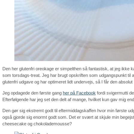
Den her glutenfri oreokage er simpelthen så fantastisk, at jeg ikke 
som torsdags-treat. Jeg har brugt opskriften som udgangspunkt til a
glutenfri udgave og har optimeret lidt undervejs, så I får den absolut
Jeg opdagede den første gang
her på Facebook
fordi svigermutti de
Efterfølgende har jeg set den delt af mange, hvilket kun gav mig e
Den gør sig ekstremt godt til eftermiddagskaffen hvor min første udga
også gjorde sig enormt godt som. Det er svært at skjule min begejs
cheesecake og chokolademousse?