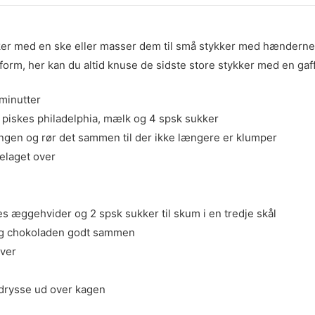
kker med en ske eller masser dem til små stykker med hænderne
gform, her kan du altid knuse de sidste store stykker med en gaf
 minutter
ål piskes philadelphia, mælk og 4 spsk sukker
ingen og rør det sammen til der ikke længere er klumper
elaget over
 æggehvider og 2 spsk sukker til skum i en tredje skål
og chokoladen godt sammen
over
 drysse ud over kagen