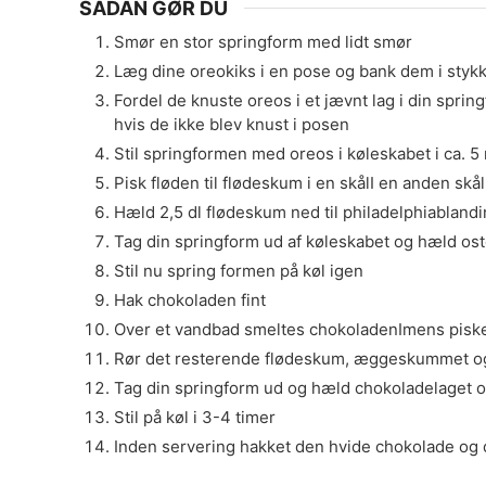
SÅDAN GØR DU
Smør en stor springform med lidt smør
Læg dine oreokiks i en pose og bank dem i sty
Fordel de knuste oreos i et jævnt lag i din sprin
hvis de ikke blev knust i posen
Stil springformen med oreos i køleskabet i ca. 5
Pisk fløden til flødeskum i en skålI en anden sk
Hæld 2,5 dl flødeskum ned til philadelphiabland
Tag din springform ud af køleskabet og hæld ost
Stil nu spring formen på køl igen
Hak chokoladen fint
Over et vandbad smeltes chokoladenImens piskes
Rør det resterende flødeskum, æggeskummet 
Tag din springform ud og hæld chokoladelaget 
Stil på køl i 3-4 timer
Inden servering hakket den hvide chokolade og