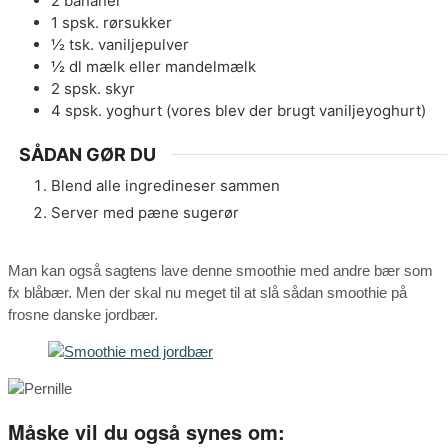
2
bananer
1
spsk.
rørsukker
½
tsk.
vaniljepulver
½
dl
mælk eller mandelmælk
2
spsk.
skyr
4
spsk.
yoghurt (vores blev der brugt vaniljeyoghurt)
SÅDAN GØR DU
Blend alle ingredineser sammen
Server med pæne sugerør
Man kan også sagtens lave denne smoothie med andre bær som
fx blåbær. Men der skal nu meget til at slå sådan smoothie på
frosne danske jordbær.
Måske vil du også synes om: