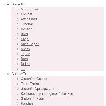
Opskrifter
Morgenmad
Frokost
Aftensmad
Tilbehør
Dessert
Brød
Kage
Søde Sager
Snack
Tapas
Børn
Drikke
Jul
Guides/Tips
Glutenfrie Guides
Tips / Tricks
Glutenfri Opslagsværk
Køkkenudstyr i det glutenfri køkken
Glutenfri I Byen
Føljeton