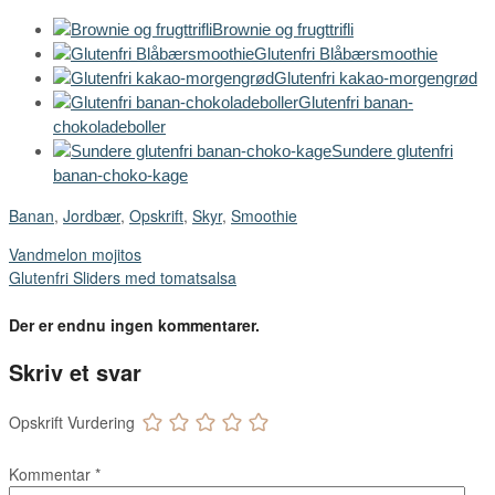
Brownie og frugttrifli
Glutenfri Blåbærsmoothie
Glutenfri kakao-morgengrød
Glutenfri banan-
chokoladeboller
Sundere glutenfri
banan-choko-kage
Banan
,
Jordbær
,
Opskrift
,
Skyr
,
Smoothie
Vandmelon mojitos
Glutenfri Sliders med tomatsalsa
Der er endnu ingen kommentarer.
Skriv et svar
Opskrift Vurdering
Kommentar
*