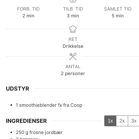
FORB. TID
TILB. TID
SAMLET TID
minutter
minutter
minutter
2
min
3
min
5
min
RET
Drikkelse
ANTAL
2
personer
UDSTYR
1 smoothieblender fx fra Coop
INGREDIENSER
1x
2x
3x
250
g
frosne jordbær