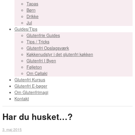
Tapas
Børn
Drikke
Jul
Guides/Tips
Glutenfrie Guides
Tips / Tricks
Glutenfri Opslagsværk
Køkkenudstyr i det glutenfri køkken
Glutenfri I Byen
Føljeton
Om Cøliaki
Glutenfri Kursus
Glutenfri E-bøger
Om Glutenfrimagi
Kontakt
Har du husket…?
3. maj 2015