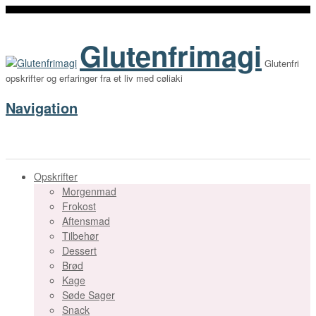
Glutenfrimagi
Glutenfri
opskrifter og erfaringer fra et liv med cøliaki
Navigation
Opskrifter
Morgenmad
Frokost
Aftensmad
Tilbehør
Dessert
Brød
Kage
Søde Sager
Snack