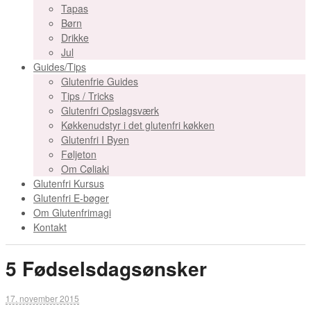
Tapas
Børn
Drikke
Jul
Guides/Tips
Glutenfrie Guides
Tips / Tricks
Glutenfri Opslagsværk
Køkkenudstyr i det glutenfri køkken
Glutenfri I Byen
Føljeton
Om Cøliaki
Glutenfri Kursus
Glutenfri E-bøger
Om Glutenfrimagi
Kontakt
5 Fødselsdagsønsker
17. november 2015