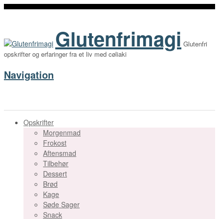
Glutenfrimagi
Glutenfri
opskrifter og erfaringer fra et liv med cøliaki
Navigation
Opskrifter
Morgenmad
Frokost
Aftensmad
Tilbehør
Dessert
Brød
Kage
Søde Sager
Snack