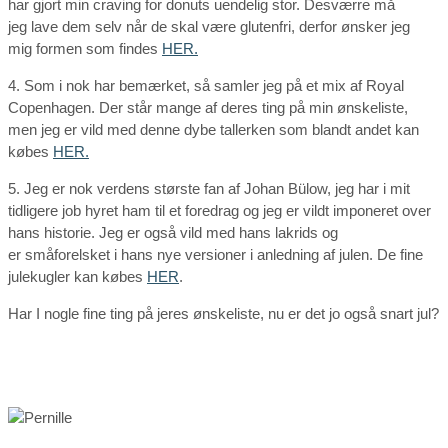
har gjort min craving for donuts uendelig stor. Desværre må
jeg lave dem selv når de skal være glutenfri, derfor ønsker jeg
mig formen som findes
HER.
4. Som i nok har bemærket, så samler jeg på et mix af Royal
Copenhagen. Der står mange af deres ting på min ønskeliste,
men jeg er vild med denne dybe tallerken som blandt andet kan
købes
HER.
5. Jeg er nok verdens største fan af Johan Bülow, jeg har i mit
tidligere job hyret ham til et foredrag og jeg er vildt imponeret over
hans historie. Jeg er også vild med hans lakrids og
er småforelsket i hans nye versioner i anledning af julen. De fine
julekugler kan købes
HER
.
Har I nogle fine ting på jeres ønskeliste, nu er det jo også snart jul?