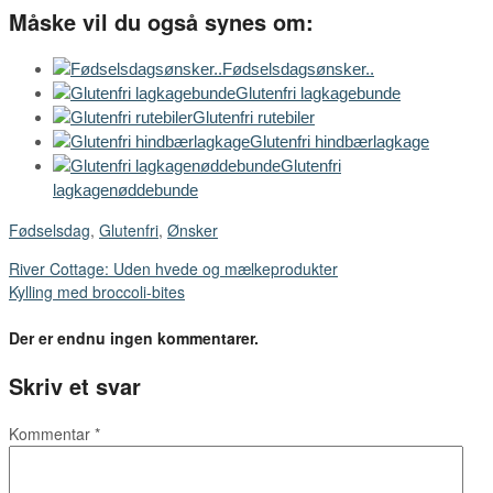
Måske vil du også synes om:
Fødselsdagsønsker..
Glutenfri lagkagebunde
Glutenfri rutebiler
Glutenfri hindbærlagkage
Glutenfri
lagkagenøddebunde
Fødselsdag
,
Glutenfri
,
Ønsker
River Cottage: Uden hvede og mælkeprodukter
Kylling med broccoli-bites
Der er endnu ingen kommentarer.
Skriv et svar
Kommentar
*