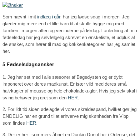
Som nævnt i mit
indlæg i går
, har jeg fødselsdag i morgen. Jeg
glæder mig mere end et lille barn til at skulle hygge mig med
familien i morgen aften og veninderne på lørdag. I anledning af min
fødselsdag har jeg selvfølgelig skrevet en ønskeliste, et udpluk af
de ønsker, som hører til mad og køkkenkategorien har jeg samlet
her.
5 Fødselsdagsønsker
1. Jeg har set med i alle sæsoner af Bagedysten og er dybt
imponeret over deres madkunst. Er især vild med deres små
halvkugler af mousse og hele chokoladekugler. Hvis jeg selv skal i
sving behøver jeg grej som den
HER
.
2. For lidt tid siden ødelagde vi vores skraldespand, hvilket gør jeg
ENDELIG har en grund til at erhverve mig skønheden fra Vipp
som findes
HER.
3. Der er her i sommers åbnet en Dunkin Donut her i Odense, det