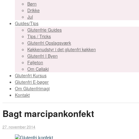
Børn
Drikke
Jul
Guides/Tips
Glutenfrie Guides
Tips / Tricks
Glutenfri Opslagsværk
Køkkenudstyr i det glutenfri køkken
Glutenfri I Byen
Føljeton
Om Cøliaki
Glutenfri Kursus
Glutenfri E-bøger
Om Glutenfrimagi
Kontakt
Bagt marcipankonfekt
27. november 2014