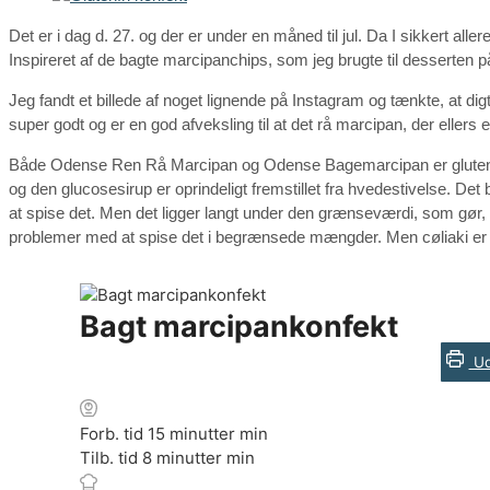
Det er i dag d. 27. og der er under en måned til jul. Da I sikkert aller
Inspireret af de bagte marcipanchips, som jeg brugte til desserten
Jeg fandt et billede af noget lignende på Instagram og tænkte, at di
super godt og er en god afveksling til at det rå marcipan, der ellers er 
Både Odense Ren Rå Marcipan og Odense Bagemarcipan er glutenfri. 
og den glucosesirup er oprindeligt fremstillet fra hvedestivelse. D
at spise det. Men det ligger langt under den grænseværdi, som gør, a
problemer med at spise det i begrænsede mængder. Men cøliaki er jo
Bagt marcipankonfekt
Ud
Forb. tid
15
minutter
min
Tilb. tid
8
minutter
min