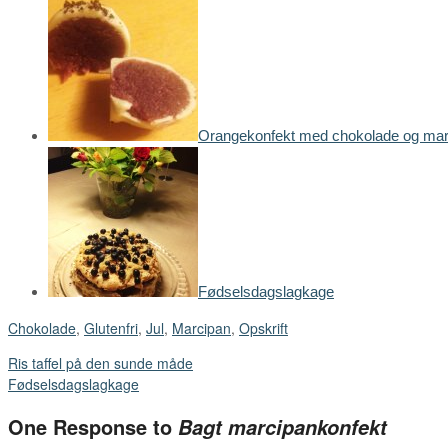
Orangekonfekt med chokolade og mar
Fødselsdagslagkage
Chokolade
,
Glutenfri
,
Jul
,
Marcipan
,
Opskrift
Ris taffel på den sunde måde
Fødselsdagslagkage
One Response to
Bagt marcipankonfekt