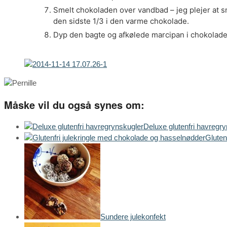
Smelt chokoladen over vandbad – jeg plejer at s
den sidste 1/3 i den varme chokolade.
Dyp den bagte og afkølede marcipan i chokoladen
Måske vil du også synes om:
Deluxe glutenfri havregr
Gluten
Sundere julekonfekt