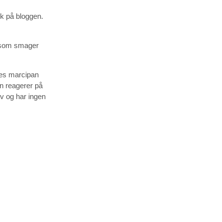
mok på bloggen.
t, som smager
res marcipan
an reagerer på
iv og har ingen