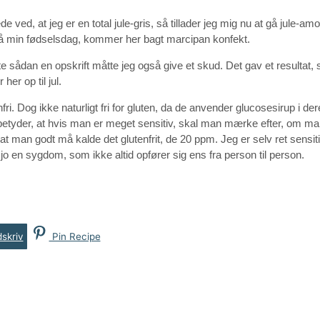
ede ved, at jeg er en total jule-gris, så tillader jeg mig nu at gå jule-a
 på min fødselsdag, kommer her bagt marcipan konfekt.
gte sådan en opskrift måtte jeg også give et skud. Det gav et resulta
her op til jul.
Dog ikke naturligt fri for gluten, da de anvender glucosesirup i de
et betyder, at hvis man er meget sensitiv, skal man mærke efter, om m
t man godt må kalde det glutenfrit, de 20 ppm. Jeg er selv ret sensit
 en sygdom, som ikke altid opfører sig ens fra person til person.
skriv
Pin Recipe