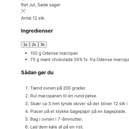
Ret
Jul, Søde sager
Antal
12
stk.
Ingredienser
1x
2x
3x
150
g
Odense marcipan
75
g
mørk chokolade 55% fx. fra Odense marcip
Sådan gør du
Tænd ovnen på 200 grader.
Rul marcipanen til en rund pølse.
Skær ca 3 mm tynde skiver så der bliver 12 stk i a
Placer på et stykke bagepapir på en bageplade.
Bag i ovnen i 7-8minutter.
Lad dem køle af på en rist.