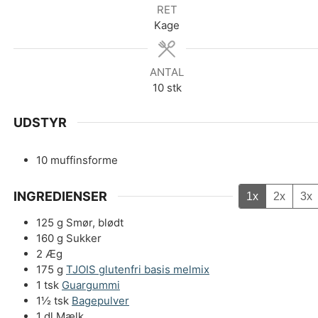
RET
Kage
ANTAL
10
stk
UDSTYR
10 muffinsforme
INGREDIENSER
1x
2x
3x
125
g
Smør, blødt
160
g
Sukker
2
Æg
175
g
TJOIS glutenfri basis melmix
1
tsk
Guargummi
1½
tsk
Bagepulver
1
dl
Mælk