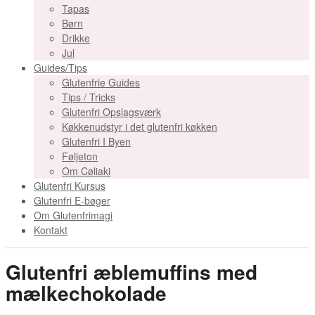
Tapas
Børn
Drikke
Jul
Guides/Tips
Glutenfrie Guides
Tips / Tricks
Glutenfri Opslagsværk
Køkkenudstyr i det glutenfri køkken
Glutenfri I Byen
Føljeton
Om Cøliaki
Glutenfri Kursus
Glutenfri E-bøger
Om Glutenfrimagi
Kontakt
Glutenfri æblemuffins med
mælkechokolade