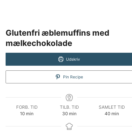
Glutenfri æblemuffins med
mælkechokolade
Udskriv
Pin Recipe
FORB. TID
TILB. TID
SAMLET TID
minutter
minutter
minutter
10
min
30
min
40
min