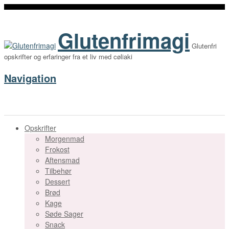
Glutenfrimagi
Glutenfri
opskrifter og erfaringer fra et liv med cøliaki
Navigation
Opskrifter
Morgenmad
Frokost
Aftensmad
Tilbehør
Dessert
Brød
Kage
Søde Sager
Snack