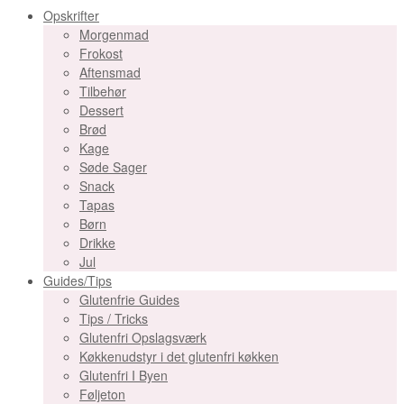
Opskrifter
Morgenmad
Frokost
Aftensmad
Tilbehør
Dessert
Brød
Kage
Søde Sager
Snack
Tapas
Børn
Drikke
Jul
Guides/Tips
Glutenfrie Guides
Tips / Tricks
Glutenfri Opslagsværk
Køkkenudstyr i det glutenfri køkken
Glutenfri I Byen
Føljeton