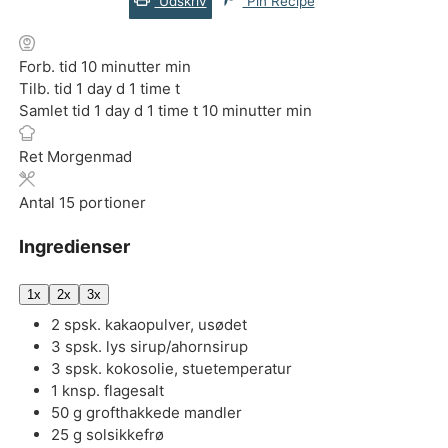
Udskriv
Pin Recipe
Forb. tid
10
minutter
min
Tilb. tid
1
day
d
1
time
t
Samlet tid
1
day
d
1
time
t
10
minutter
min
Ret
Morgenmad
Antal
15
portioner
Ingredienser
1x
2x
3x
2
spsk.
kakaopulver, usødet
3
spsk.
lys sirup/ahornsirup
3
spsk.
kokosolie, stuetemperatur
1
knsp.
flagesalt
50
g
grofthakkede mandler
25
g
solsikkefrø