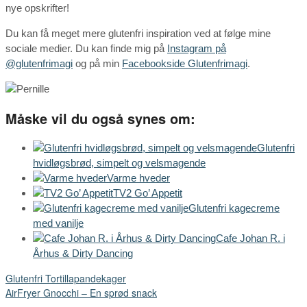
nye opskrifter!
Du kan få meget mere glutenfri inspiration ved at følge mine
sociale medier. Du kan finde mig på
Instagram på
@glutenfrimagi
og på min
Facebookside Glutenfrimagi
.
Måske vil du også synes om:
Glutenfri
hvidløgsbrød, simpelt og velsmagende
Varme hveder
TV2 Go’ Appetit
Glutenfri kagecreme
med vanilje
Cafe Johan R. i
Århus & Dirty Dancing
Glutenfri Tortillapandekager
AirFryer Gnocchi – En sprød snack