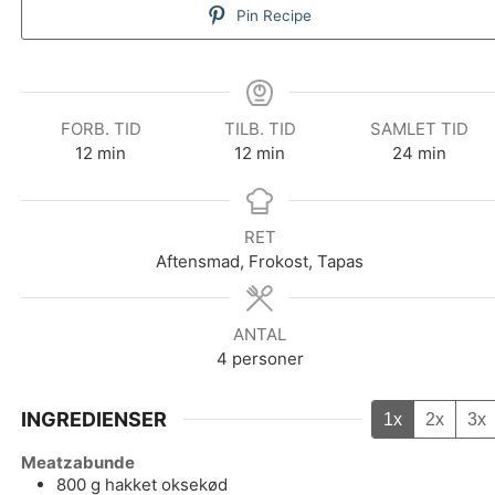
Pin Recipe
FORB. TID
TILB. TID
SAMLET TID
minutter
minutter
minutter
12
min
12
min
24
min
RET
Aftensmad, Frokost, Tapas
ANTAL
4
personer
INGREDIENSER
1x
2x
3x
Meatzabunde
800
g
hakket oksekød