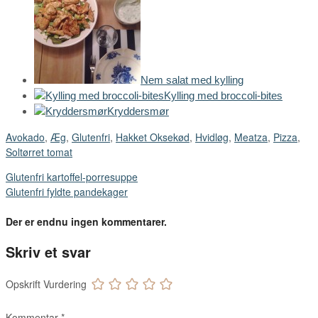
Nem salat med kylling
Kylling med broccoli-bites
Kryddersmør
Avokado
,
Æg
,
Glutenfri
,
Hakket Oksekød
,
Hvidløg
,
Meatza
,
Pizza
,
Soltørret tomat
Glutenfri kartoffel-porresuppe
Glutenfri fyldte pandekager
Der er endnu ingen kommentarer.
Skriv et svar
Opskrift Vurdering
Kommentar
*