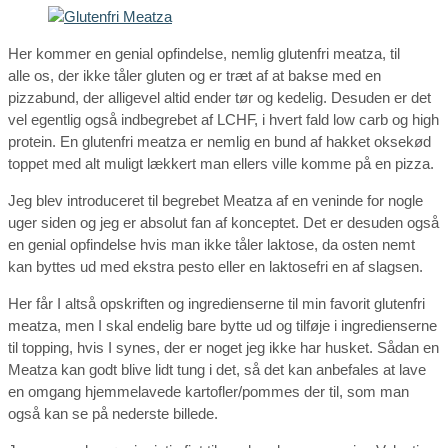
Her kommer en genial opfindelse, nemlig glutenfri meatza, til
alle os, der ikke tåler gluten og er træt af at bakse med en
pizzabund, der alligevel altid ender tør og kedelig. Desuden er det
vel egentlig også indbegrebet af LCHF, i hvert fald low carb og high
protein. En glutenfri meatza er nemlig en bund af hakket oksekød
toppet med alt muligt lækkert man ellers ville komme på en pizza.
Jeg blev introduceret til begrebet Meatza af en veninde for nogle
uger siden og jeg er absolut fan af konceptet. Det er desuden også
en genial opfindelse hvis man ikke tåler laktose, da osten nemt
kan byttes ud med ekstra pesto eller en laktosefri en af slagsen.
Her får I altså opskriften og ingredienserne til min favorit glutenfri
meatza, men I skal endelig bare bytte ud og tilføje i ingredienserne
til topping, hvis I synes, der er noget jeg ikke har husket. Sådan en
Meatza kan godt blive lidt tung i det, så det kan anbefales at lave
en omgang hjemmelavede kartofler/pommes der til, som man
også kan se på nederste billede.