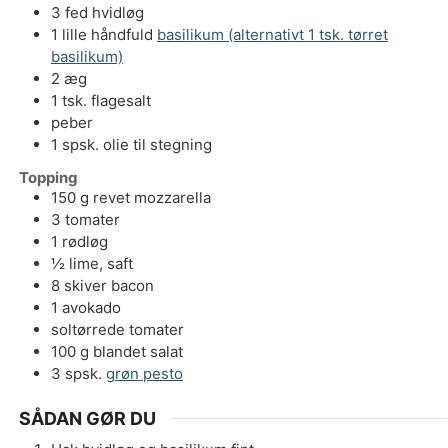
3
fed
hvidløg
1
lille håndfuld
basilikum (alternativt 1 tsk. tørret
basilikum)
2
æg
1
tsk.
flagesalt
peber
1
spsk.
olie til stegning
Topping
150
g
revet mozzarella
3
tomater
1
rødløg
½
lime, saft
8
skiver
bacon
1
avokado
soltørrede tomater
100
g
blandet salat
3
spsk.
grøn pesto
SÅDAN GØR DU