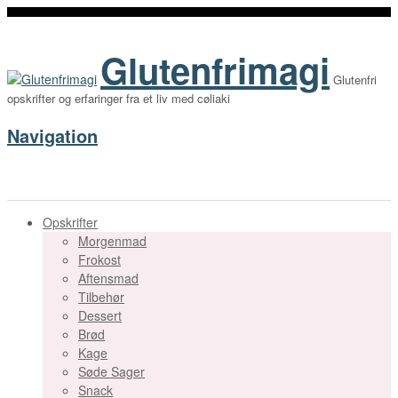
Glutenfrimagi
Glutenfri
opskrifter og erfaringer fra et liv med cøliaki
Navigation
Opskrifter
Morgenmad
Frokost
Aftensmad
Tilbehør
Dessert
Brød
Kage
Søde Sager
Snack