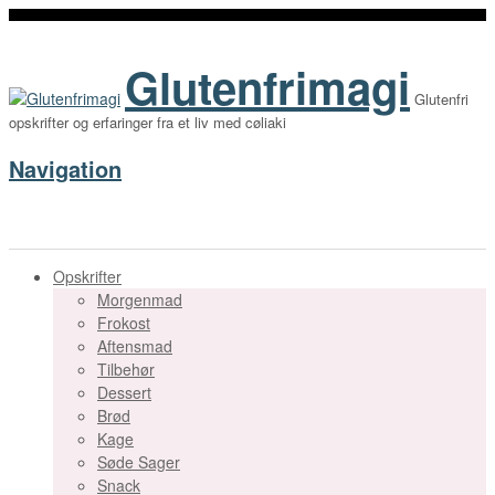
Glutenfrimagi
Glutenfri
opskrifter og erfaringer fra et liv med cøliaki
Navigation
Opskrifter
Morgenmad
Frokost
Aftensmad
Tilbehør
Dessert
Brød
Kage
Søde Sager
Snack