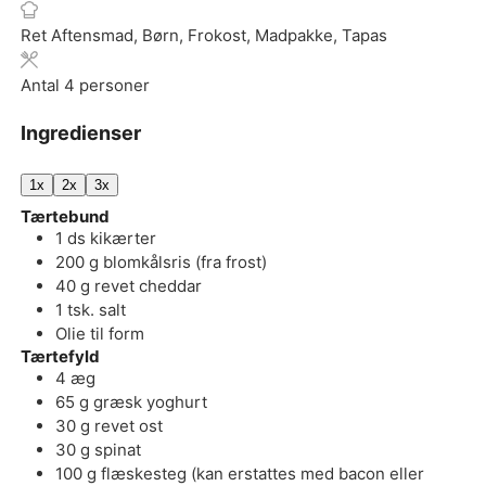
Ret
Aftensmad, Børn, Frokost, Madpakke, Tapas
Antal
4
personer
Ingredienser
1x
2x
3x
Tærtebund
1
ds
kikærter
200
g
blomkålsris (fra frost)
40
g
revet cheddar
1
tsk.
salt
Olie til form
Tærtefyld
4
æg
65
g
græsk yoghurt
30
g
revet ost
30
g
spinat
100
g
flæskesteg (kan erstattes med bacon eller