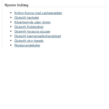
Nyeste Indlæg
Kylling Korma med cashewnødder
Glutenfri tærtedej
Kikærtegryde uden gluten
Glutenfri Koldskålsis
Glutenfri focaccia pizzaer
Glutenfri kærnemælksfranskbrød
Glutenfri skyr bagels
Risalamandeboller