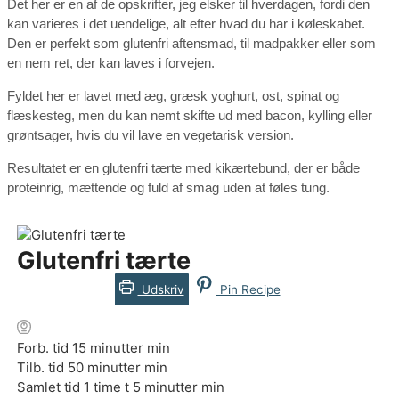
Det her er en af de opskrifter, jeg elsker til hverdagen, fordi den
kan varieres i det uendelige, alt efter hvad du har i køleskabet.
Den er perfekt som glutenfri aftensmad, til madpakker eller som
en nem ret, der kan laves i forvejen.
Fyldet her er lavet med æg, græsk yoghurt, ost, spinat og
flæskesteg, men du kan nemt skifte ud med bacon, kylling eller
grøntsager, hvis du vil lave en vegetarisk version.
Resultatet er en glutenfri tærte med kikærtebund, der er både
proteinrig, mættende og fuld af smag uden at føles tung.
Glutenfri tærte
Udskriv
Pin Recipe
Forb. tid
15
minutter
min
Tilb. tid
50
minutter
min
Samlet tid
1
time
t
5
minutter
min