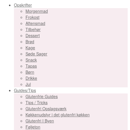
Opskrifter
Morgenmad
Frokost
Aftensmad
Tilbehør
Dessert
Brød
Kage
Søde Sager
Snack
Tapas
Børn
Drikke
Jul
Guides/Tips
Glutenfrie Guides
Tips / Tricks
Glutenfri Opslagsværk
Køkkenudstyr i det glutenfri køkken
Glutenfri I Byen
Føljeton