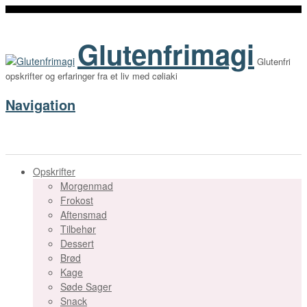
Glutenfrimagi
Glutenfri
opskrifter og erfaringer fra et liv med cøliaki
Navigation
Opskrifter
Morgenmad
Frokost
Aftensmad
Tilbehør
Dessert
Brød
Kage
Søde Sager
Snack