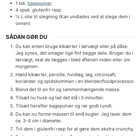
1
tsk.
bagepulver
4
spsk.
glutenfri rasp
½
L
olie til stegning (Kan undlades ved at stege dem i
ovnen)
SÅDAN GØR DU
Du kan enten bruge kikærter i tørvægt eller på dåse.
Jeg synes, det smager lige fint begge dele. Bruger du i
tørvægt, skal de lægges i blød aftenen inden eller om
morgenen.
Hæld kikærter, persille, hvidløg, løg, citronsaft,
koriander og spidskommen i en blender/foodprocessor.
Blend det til en fin og sammenhængende masse.
Tilsæt nu husk og lad det stå i 5 minutter.
Tilsæt herefter bagepulver og rør godt rundt.
Du kan nu forme massen til små kugler. Jeg laver dem
ca. 3-4 cm i diameter.
Tril dem i glutenfri rasp for at gøre dem ekstra crunchy.