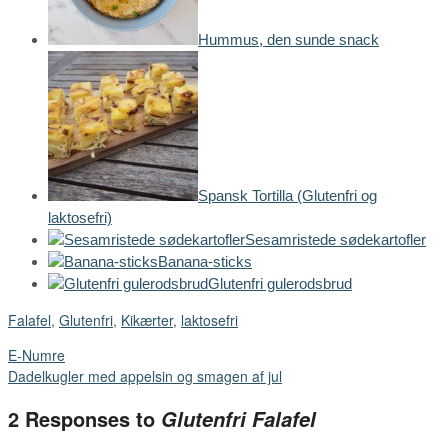
Hummus, den sunde snack
Spansk Tortilla (Glutenfri og
laktosefri)
Sesamristede sødekartofler
Banana-sticks
Glutenfri gulerodsbrud
Falafel
,
Glutenfri
,
Kikærter
,
laktosefri
E-Numre
Dadelkugler med appelsin og smagen af jul
2 Responses to
Glutenfri Falafel