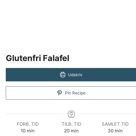
Glutenfri Falafel
Udskriv
Pin Recipe
FORB. TID
TILB. TID
SAMLET TID
minutter
minutter
minutter
10
min
20
min
30
min