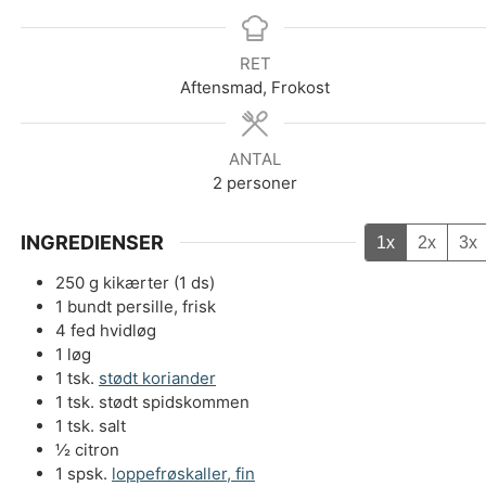
RET
Aftensmad, Frokost
ANTAL
2
personer
INGREDIENSER
1x
2x
3x
250
g
kikærter (1 ds)
1
bundt
persille, frisk
4
fed
hvidløg
1
løg
1
tsk.
stødt koriander
1
tsk.
stødt spidskommen
1
tsk.
salt
½
citron
1
spsk.
loppefrøskaller, fin