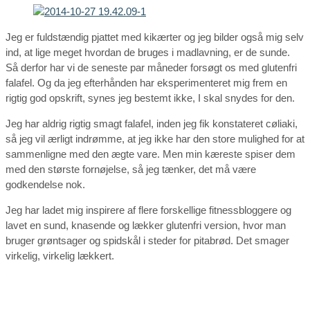
Jeg er fuldstændig pjattet med kikærter og jeg bilder også mig selv
ind, at lige meget hvordan de bruges i madlavning, er de sunde.
Så derfor har vi de seneste par måneder forsøgt os med glutenfri
falafel. Og da jeg efterhånden har eksperimenteret mig frem en
rigtig god opskrift, synes jeg bestemt ikke, I skal snydes for den.
Jeg har aldrig rigtig smagt falafel, inden jeg fik konstateret cøliaki,
så jeg vil ærligt indrømme, at jeg ikke har den store mulighed for at
sammenligne med den ægte vare. Men min kæreste spiser dem
med den største fornøjelse, så jeg tænker, det må være
godkendelse nok.
Jeg har ladet mig inspirere af flere forskellige fitnessbloggere og
lavet en sund, knasende og lækker glutenfri version, hvor man
bruger grøntsager og spidskål i steder for pitabrød. Det smager
virkelig, virkelig lækkert.