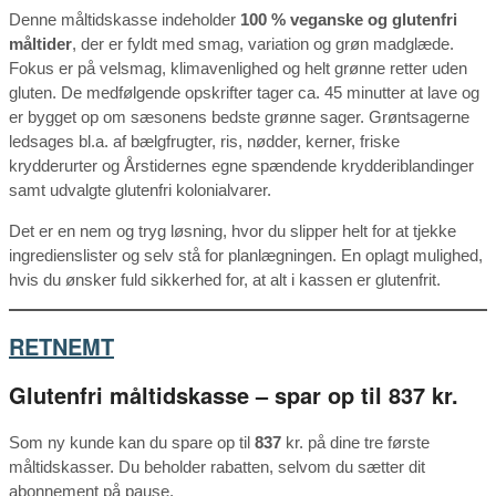
Denne måltidskasse indeholder
100 % veganske og glutenfri
måltider
, der er fyldt med smag, variation og grøn madglæde.
Fokus er på velsmag, klimavenlighed og helt grønne retter uden
gluten. De medfølgende opskrifter tager ca. 45 minutter at lave og
er bygget op om sæsonens bedste grønne sager. Grøntsagerne
ledsages bl.a. af bælgfrugter, ris, nødder, kerner, friske
krydderurter og Årstidernes egne spændende krydderiblandinger
samt udvalgte glutenfri kolonialvarer.
Det er en nem og tryg løsning, hvor du slipper helt for at tjekke
ingredienslister og selv stå for planlægningen. En oplagt mulighed,
hvis du ønsker fuld sikkerhed for, at alt i kassen er glutenfrit.
RETNEMT
Glutenfri måltidskasse – spar op til 837 kr.
Som ny kunde kan du spare op til
837
kr. på dine tre første
måltidskasser. Du beholder rabatten, selvom du sætter dit
abonnement på pause.