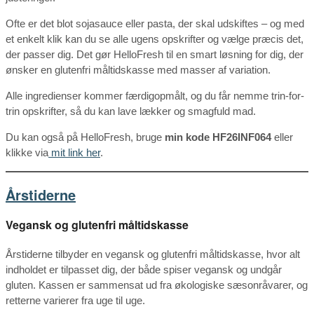
Ofte er det blot sojasauce eller pasta, der skal udskiftes – og med
et enkelt klik kan du se alle ugens opskrifter og vælge præcis det,
der passer dig. Det gør HelloFresh til en smart løsning for dig, der
ønsker en glutenfri måltidskasse med masser af variation.
Alle ingredienser kommer færdigopmålt, og du får nemme trin-for-
trin opskrifter, så du kan lave lækker og smagfuld mad.
Du kan også på HelloFresh, bruge
min kode HF26INF064
eller
klikke via
mit link her
.
Årstiderne
Vegansk og glutenfri måltidskasse
Årstiderne tilbyder en vegansk og glutenfri måltidskasse, hvor alt
indholdet er tilpasset dig, der både spiser vegansk og undgår
gluten. Kassen er sammensat ud fra økologiske sæsonråvarer, og
retterne varierer fra uge til uge.