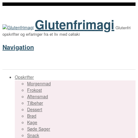
Glutenfrimagi
Glutenfri
opskrifter og erfaringer fra et liv med cøliaki
Navigation
Opskrifter
Morgenmad
Frokost
Aftensmad
Tilbehør
Dessert
Brød
Kage
Søde Sager
Snack