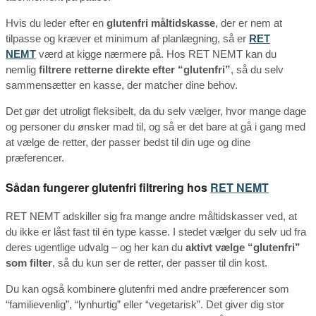
Hvis du leder efter en
glutenfri måltidskasse
, der er nem at
tilpasse og kræver et minimum af planlægning, så er
RET
NEMT
værd at kigge nærmere på. Hos RET NEMT kan du
nemlig
filtrere retterne direkte efter “glutenfri”
, så du selv
sammensætter en kasse, der matcher dine behov.
Det gør det utroligt fleksibelt, da du selv vælger, hvor mange dage
og personer du ønsker mad til, og så er det bare at gå i gang med
at vælge de retter, der passer bedst til din uge og dine
præferencer.
Sådan fungerer glutenfri filtrering hos
RET NEMT
RET NEMT adskiller sig fra mange andre måltidskasser ved, at
du ikke er låst fast til én type kasse. I stedet vælger du selv ud fra
deres ugentlige udvalg – og her kan du
aktivt vælge “glutenfri”
som filter
, så du kun ser de retter, der passer til din kost.
Du kan også kombinere glutenfri med andre præferencer som
“familievenlig”, “lynhurtig” eller “vegetarisk”. Det giver dig stor