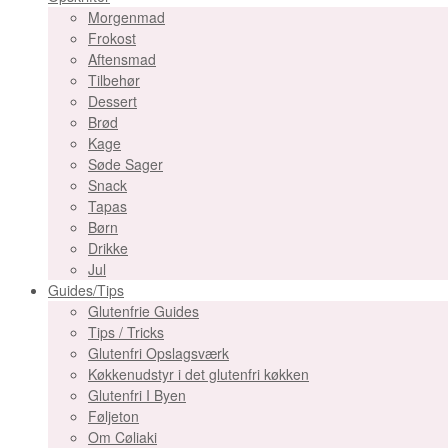
Morgenmad
Frokost
Aftensmad
Tilbehør
Dessert
Brød
Kage
Søde Sager
Snack
Tapas
Børn
Drikke
Jul
Guides/Tips
Glutenfrie Guides
Tips / Tricks
Glutenfri Opslagsværk
Køkkenudstyr i det glutenfri køkken
Glutenfri I Byen
Føljeton
Om Cøliaki