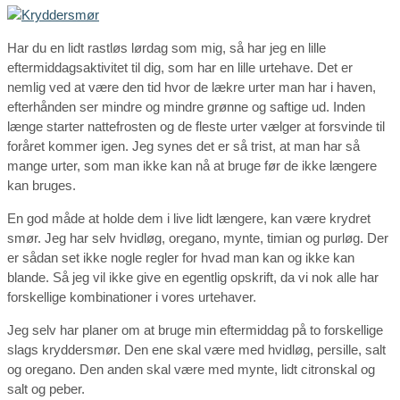
Har du en lidt rastløs lørdag som mig, så har jeg en lille
eftermiddagsaktivitet til dig, som har en lille urtehave. Det er
nemlig ved at være den tid hvor de lækre urter man har i haven,
efterhånden ser mindre og mindre grønne og saftige ud. Inden
længe starter nattefrosten og de fleste urter vælger at forsvinde til
foråret kommer igen. Jeg synes det er så trist, at man har så
mange urter, som man ikke kan nå at bruge før de ikke længere
kan bruges.
En god måde at holde dem i live lidt længere, kan være krydret
smør. Jeg har selv hvidløg, oregano, mynte, timian og purløg. Der
er sådan set ikke nogle regler for hvad man kan og ikke kan
blande. Så jeg vil ikke give en egentlig opskrift, da vi nok alle har
forskellige kombinationer i vores urtehaver.
Jeg selv har planer om at bruge min eftermiddag på to forskellige
slags kryddersmør. Den ene skal være med hvidløg, persille, salt
og oregano. Den anden skal være med mynte, lidt citronskal og
salt og peber.