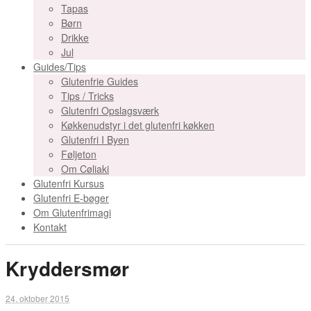
Tapas
Børn
Drikke
Jul
Guides/Tips
Glutenfrie Guides
Tips / Tricks
Glutenfri Opslagsværk
Køkkenudstyr i det glutenfri køkken
Glutenfri I Byen
Føljeton
Om Cøliaki
Glutenfri Kursus
Glutenfri E-bøger
Om Glutenfrimagi
Kontakt
Kryddersmør
24. oktober 2015