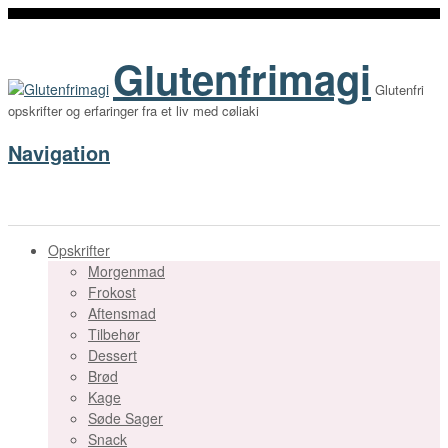
Glutenfrimagi
Glutenfri
opskrifter og erfaringer fra et liv med cøliaki
Navigation
Opskrifter
Morgenmad
Frokost
Aftensmad
Tilbehør
Dessert
Brød
Kage
Søde Sager
Snack