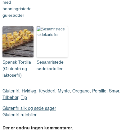
med
honningristede
gulerødder
Spansk Tortilla
Sesamristede
(Glutenfri og
sødekartofler
laktosefri)
Glutenfri
,
Hvidløg
,
Krydderi
,
Mynte
,
Oregano
,
Persille
,
Smør
,
Tilbehør
,
Tip
Glutenfri slik og søde sager
Glutenfri rutebiler
Der er endnu ingen kommentarer.