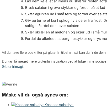
Lad dem køle let af imens du skærer resten adf
Bræk salaten i grove stykker og fordel på et fad
Skær agurken ud i små tern og fordel over salat
Giv ærterne et kort opkog hvis de er fra frost. D
saftige. Fordel dem over salaten
Skær skrællen af melonen og skær ud i små mund
Fordel de afkølede auberginestykker og drys me
Vil du have flere opskrifter på glutenfri tilbehør, så kan du finde dem
Du kan få meget mere glutenfri inspiration ved at følge mine social
Glutenfrimagi
.
Måske vil du også synes om:
Knasede salatdrys