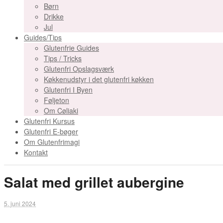
Børn
Drikke
Jul
Guides/Tips
Glutenfrie Guides
Tips / Tricks
Glutenfri Opslagsværk
Køkkenudstyr i det glutenfri køkken
Glutenfri I Byen
Føljeton
Om Cøliaki
Glutenfri Kursus
Glutenfri E-bøger
Om Glutenfrimagi
Kontakt
Salat med grillet aubergine
5. juni 2024