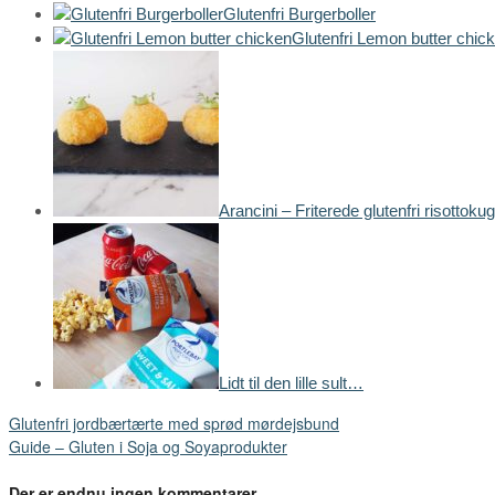
Glutenfri Burgerboller
Glutenfri Lemon butter chic
Arancini – Friterede glutenfri risottokug
Lidt til den lille sult…
Glutenfri jordbærtærte med sprød mørdejsbund
Guide – Gluten i Soja og Soyaprodukter
Der er endnu ingen kommentarer.