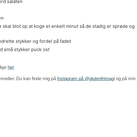
ærd salaten
en
e skal blot op at koge et enkelt minut så de stadig er sprøde og
rette stykker og fordel på fadet
d små stykker puck ost
 lige
her
.
e medier. Du kan finde mig på
Instagram på @glutenfrimagi
og på min