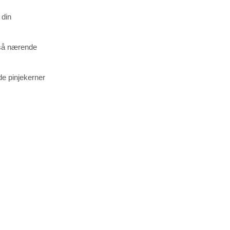
 din
 så nærende
de pinjekerner