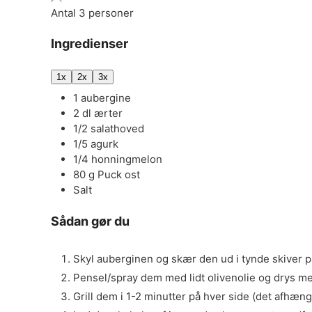
Antal
3
personer
Ingredienser
1x
2x
3x
1
aubergine
2
dl
ærter
1/2
salathoved
1/5
agurk
1/4
honningmelon
80
g
Puck ost
Salt
Sådan gør du
Skyl auberginen og skær den ud i tynde skiver p
Pensel/spray dem med lidt olivenolie og drys me
Grill dem i 1-2 minutter på hver side (det afhænge