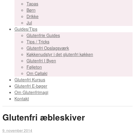
Tapas
Børn
Drikke
Jul
Guides/Tips
Glutenfrie Guides
Tips / Tricks
Glutenfri Opslagsværk
Køkkenudstyr i det glutenfri køkken
Glutenfri I Byen
Føljeton
Om Cøliaki
Glutenfri Kursus
Glutenfri E-bøger
Om Glutenfrimagi
Kontakt
Glutenfri æbleskiver
9. november 2014