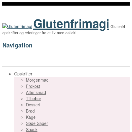
Glutenfrimagi
Glutenfri
opskrifter og erfaringer fra et liv med cøliaki
Navigation
Opskrifter
Morgenmad
Frokost
Aftensmad
Tilbehør
Dessert
Brød
Kage
Søde Sager
Snack