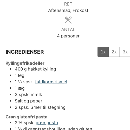
RET
Aftensmad, Frokost
ANTAL
4
personer
INGREDIENSER
1x
2x
3x
Kyllingefrikadeller
400
g
hakket kylling
1
løg
1 ½
spsk.
fuldkornsrismel
1
æg
3
spsk.
mælk
Salt og peber
2
spsk.
Smør til stegning
Grøn glutenfri pasta
2 ½
spsk.
grøn pesto
1 ½
dl
grøntsagsbouillon, uden gluten