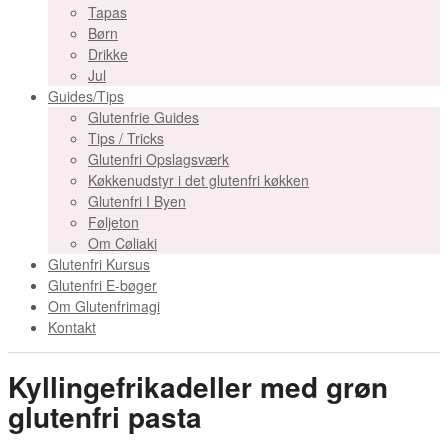
Tapas
Børn
Drikke
Jul
Guides/Tips
Glutenfrie Guides
Tips / Tricks
Glutenfri Opslagsværk
Køkkenudstyr i det glutenfri køkken
Glutenfri I Byen
Føljeton
Om Cøliaki
Glutenfri Kursus
Glutenfri E-bøger
Om Glutenfrimagi
Kontakt
Kyllingefrikadeller med grøn
glutenfri pasta