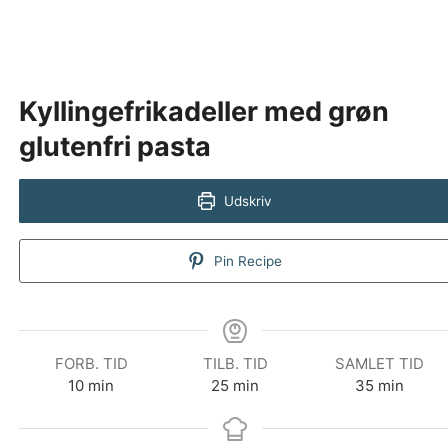
Kyllingefrikadeller med grøn
glutenfri pasta
Udskriv
Pin Recipe
FORB. TID
TILB. TID
SAMLET TID
minutter
minutter
minutter
10
min
25
min
35
min