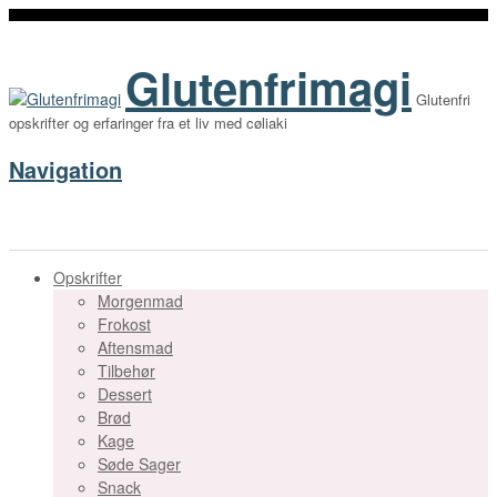
Glutenfrimagi
Glutenfri
opskrifter og erfaringer fra et liv med cøliaki
Navigation
Opskrifter
Morgenmad
Frokost
Aftensmad
Tilbehør
Dessert
Brød
Kage
Søde Sager
Snack