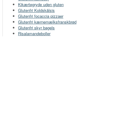
Kikærtegryde uden gluten
Glutenfri Koldskålsis
Glutenfri focaccia pizzaer
Glutenfri kærnemælksfranskbrød
Glutenfri skyr bagels
Risalamandeboller