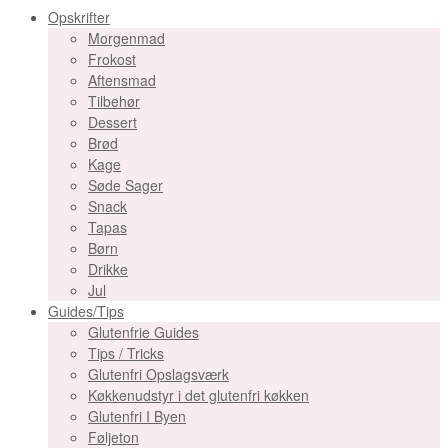
Opskrifter
Morgenmad
Frokost
Aftensmad
Tilbehør
Dessert
Brød
Kage
Søde Sager
Snack
Tapas
Børn
Drikke
Jul
Guides/Tips
Glutenfrie Guides
Tips / Tricks
Glutenfri Opslagsværk
Køkkenudstyr i det glutenfri køkken
Glutenfri I Byen
Føljeton