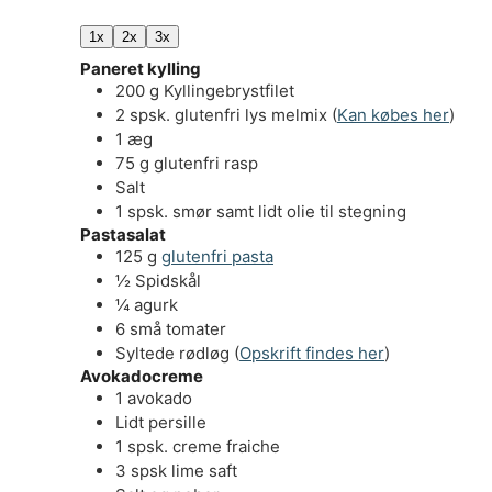
1x
2x
3x
Paneret kylling
200
g
Kyllingebrystfilet
2
spsk.
glutenfri lys melmix (
Kan købes her
)
1
æg
75
g
glutenfri rasp
Salt
1
spsk.
smør samt lidt olie til stegning
Pastasalat
125
g
glutenfri pasta
½
Spidskål
¼
agurk
6
små
tomater
Syltede rødløg (
Opskrift findes her
)
Avokadocreme
1
avokado
Lidt persille
1
spsk.
creme fraiche
3
spsk
lime saft