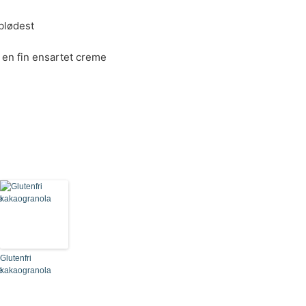
blødest
l en fin ensartet creme
Glutenfri
e
kakaogranola