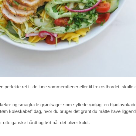
perfekte ret til de lune sommeraftener eller til frokostbordet, skulle d
se lækre og smagfulde grøntsager som syltede rødløg, en blød avoka
“tøm køleskabet” dag, hvor du bruger det grønt du måtte have liggend
er ofte ganske hårdt og tørt når det bliver koldt.