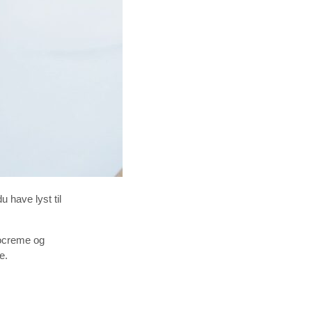
u have lyst til
docreme og
e.