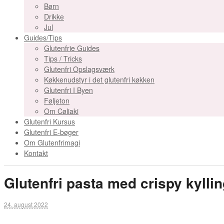
Børn
Drikke
Jul
Guides/Tips
Glutenfrie Guides
Tips / Tricks
Glutenfri Opslagsværk
Køkkenudstyr i det glutenfri køkken
Glutenfri I Byen
Føljeton
Om Cøliaki
Glutenfri Kursus
Glutenfri E-bøger
Om Glutenfrimagi
Kontakt
Glutenfri pasta med crispy kyll
24. august 2022