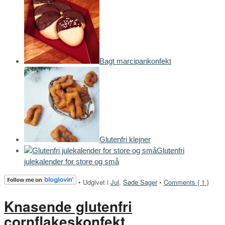
Bagt marcipankonfekt
Glutenfri klejner
Glutenfri
julekalender for store og små
•
Udgivet i
Jul
,
Søde Sager
•
Comments { 1 }
Knasende glutenfri
cornflakeskonfekt