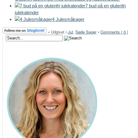
7 bud på en glutenfri
julekalender
4 Julesmåkager
•
Udgivet i
Jul
,
Søde Sager
•
Comments { 0 }