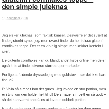
den simple juleknas
18. december 2018
Jeg elsker juleknas, som faktisk knaser. Desværre er det svært at
finde glutenfri synes jeg, men svaret finder du her i disse glutenfri
cornflakes toppe. Det er en virkelig simpel men lækker konfekt i
julen.
De glutenfri cornflakes kan du blandt andet købe online men de er
også lette at finde i diverse større supermarkeder.
For lige at fuldende dryssede jeg med guldstøv – ser det ikke bare
fint ud?
Et Voilá så simpelt kan det gøres. Jeg lavede en stor portion, men
er i tvivl om den holder helt til jul! De smager simpelthen så godt –
så det kan varmt anbefales at lave en dobbelt portion.
Har du andre ideer til smags-varianter, så tester jeg dem gerne,