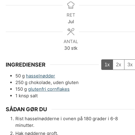
RET
Jul
ANTAL
30
stk
INGREDIENSER
1x
2x
3x
50
g
hasselnødder
250
g
chokolade, uden gluten
150
g
glutenfri cornflakes
1
knsp
salt
SÅDAN GØR DU
Rist hasselnødderne i ovnen på 180 grader i 6-8
minutter.
Hak nødderne groft.