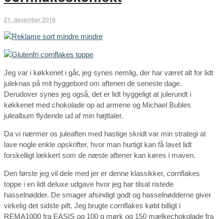
21. december 2016
Jeg var i køkkenet i går, jeg synes nemlig, der har været alt for lidt
juleknas på mit hyggebord om aftenen de seneste dage.
Derudover synes jeg også, det er lidt hyggeligt at julerundt i
køkkenet med chokolade op ad armene og Michael Bubles
julealbum flydende ud af min højttaler.
Da vi nærmer os juleaften med hastige skridt var min strategi at
lave nogle enkle opskrifter, hvor man hurtigt kan få lavet lidt
forskelligt lækkert som de næste aftener kan køres i maven.
Den første jeg vil dele med jer er denne klassikker, cornflakes
toppe i en lidt deluxe udgave hvor jeg har tilsat ristede
hasselnødder. De smager afsindigt godt og hasselnødderne giver
virkelig det sidste pift. Jeg brugte cornflakes købt billigt i
REMA1000 fra EASIS og 100 g mørk og 150 mælkechokolade fra