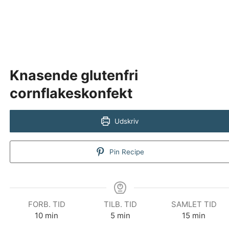
Knasende glutenfri
cornflakeskonfekt
Udskriv
Pin Recipe
FORB. TID
TILB. TID
SAMLET TID
minutter
minutter
minutter
10
min
5
min
15
min