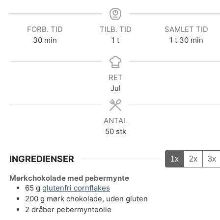
FORB. TID
TILB. TID
SAMLET TID
minutter
time
time
minutter
30
min
1
t
1
t
30
min
RET
Jul
ANTAL
50
stk
INGREDIENSER
1x
2x
3x
Mørkchokolade med pebermynte
65
g
glutenfri cornflakes
200
g
mørk chokolade, uden gluten
2
dråber
pebermynteolie