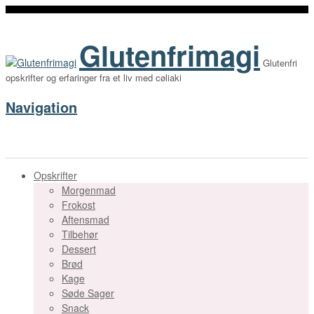
Glutenfrimagi
Glutenfri
opskrifter og erfaringer fra et liv med cøliaki
Navigation
Opskrifter
Morgenmad
Frokost
Aftensmad
Tilbehør
Dessert
Brød
Kage
Søde Sager
Snack