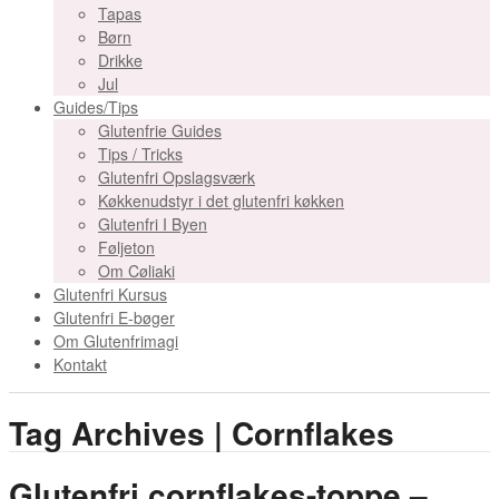
Tapas
Børn
Drikke
Jul
Guides/Tips
Glutenfrie Guides
Tips / Tricks
Glutenfri Opslagsværk
Køkkenudstyr i det glutenfri køkken
Glutenfri I Byen
Føljeton
Om Cøliaki
Glutenfri Kursus
Glutenfri E-bøger
Om Glutenfrimagi
Kontakt
Tag Archives | Cornflakes
Glutenfri cornflakes-toppe –