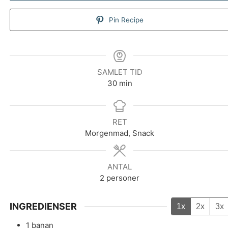
Pin Recipe
SAMLET TID
minutter
30
min
RET
Morgenmad, Snack
ANTAL
2
personer
INGREDIENSER
1x
2x
3x
1
banan