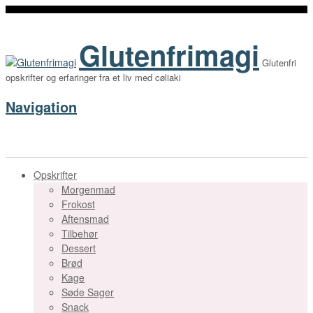
Glutenfrimagi
Glutenfri
opskrifter og erfaringer fra et liv med cøliaki
Navigation
Opskrifter
Morgenmad
Frokost
Aftensmad
Tilbehør
Dessert
Brød
Kage
Søde Sager
Snack