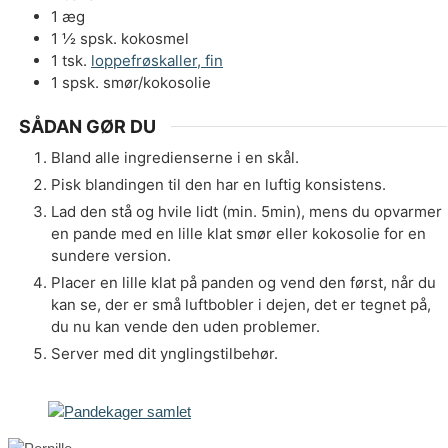
1
æg
1 ½
spsk.
kokosmel
1
tsk.
loppefrøskaller, fin
1
spsk.
smør/kokosolie
SÅDAN GØR DU
Bland alle ingredienserne i en skål.
Pisk blandingen til den har en luftig konsistens.
Lad den stå og hvile lidt (min. 5min), mens du opvarmer
en pande med en lille klat smør eller kokosolie for en
sundere version.
Placer en lille klat på panden og vend den først, når du
kan se, der er små luftbobler i dejen, det er tegnet på,
du nu kan vende den uden problemer.
Server med dit ynglingstilbehør.