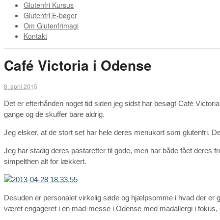
Glutenfri Kursus
Glutenfri E-bøger
Om Glutenfrimagi
Kontakt
Café Victoria i Odense
8. april 2015
Det er efterhånden noget tid siden jeg sidst har besøgt Café Victor
gange og de skuffer bare aldrig.
Jeg elsker, at de stort set har hele deres menukort som glutenfri. 
Jeg har stadig deres pastaretter til gode, men har både fået deres f
simpelthen alt for lækkert.
Desuden er personalet virkelig søde og hjælpsomme i hvad der er glu
været engageret i en mad-messe i Odense med madallergi i fokus, de