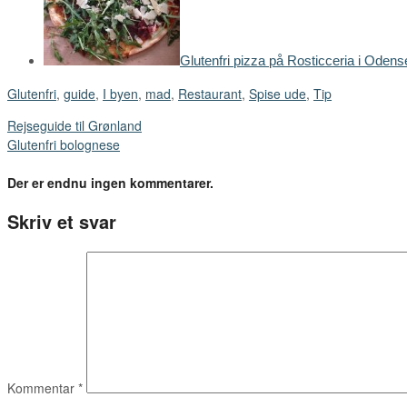
Glutenfri pizza på Rosticceria i Odens
Glutenfri
,
guide
,
I byen
,
mad
,
Restaurant
,
Spise ude
,
Tip
Rejseguide til Grønland
Glutenfri bolognese
Der er endnu ingen kommentarer.
Skriv et svar
Kommentar
*