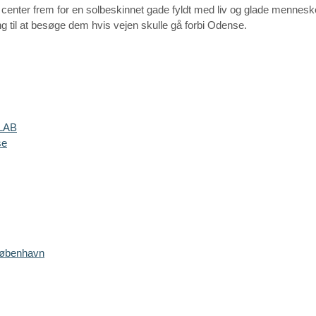
et center frem for en solbeskinnet gade fyldt med liv og glade mennesk
ng til at besøge dem hvis vejen skulle gå forbi Odense.
 LAB
se
 København