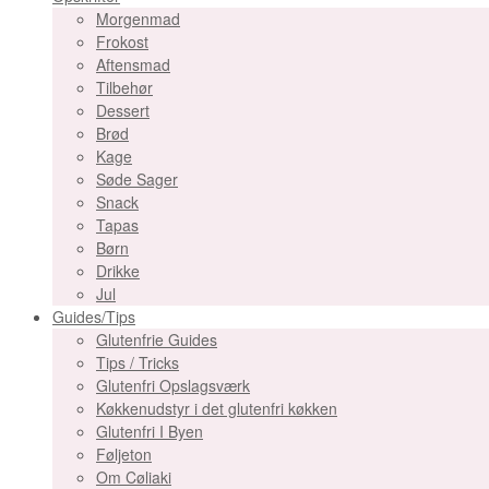
Morgenmad
Frokost
Aftensmad
Tilbehør
Dessert
Brød
Kage
Søde Sager
Snack
Tapas
Børn
Drikke
Jul
Guides/Tips
Glutenfrie Guides
Tips / Tricks
Glutenfri Opslagsværk
Køkkenudstyr i det glutenfri køkken
Glutenfri I Byen
Føljeton
Om Cøliaki