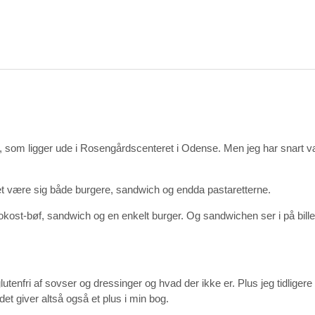
ia, som ligger ude i Rosengårdscenteret i Odense. Men jeg har snart v
Det være sig både burgere, sandwich og endda pastaretterne.
rokost-bøf, sandwich og en enkelt burger. Og sandwichen ser i på bille
tenfri af sovser og dressinger og hvad der ikke er. Plus jeg tidliger
t giver altså også et plus i min bog.