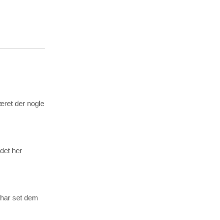
æret der nogle
det her –
e har set dem