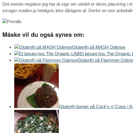
Det eneste negative jeg har at sige om stedet er deres placering i 
smager maden jo heldigvis ikke dårligere af. Derfor en stor anbefali
Måske vil du også synes om:
Glutenfri på MASH Odense
Et besøg hos The Organic
Glutenfri på Flammen Oden
Glutenfri burger på Cock’s n’ Cows i