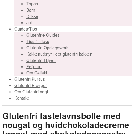
Tapas
Børn
Drikke
Jul
Guides/Tips
Glutenfrie Guides
Tips / Tricks
Glutenfri Opslagsværk
Køkkenudstyr i det glutenfri køkken
Glutenfri I Byen
Føljeton
Om Cøliaki
Glutenfri Kursus
Glutenfri E-bøger
Om Glutenfrimagi
Kontakt
Glutenfri fastelavnsbolle med
nougat og hvidchokoladecreme
toppet med chokoladeganache