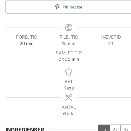
Pin Recipe
FORB. TID
TILB. TID
HÆVETID
minutter
minutter
timer
20
min
15
min
2
t
SAMLET TID
timer
minutter
2
t
35
min
RET
Kage
ANTAL
6
stk.
INGREDIENSER
1x
2x
3x