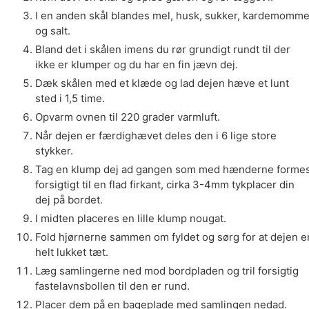
I en anden skål blandes mel, husk, sukker, kardemomm
og salt.
Bland det i skålen imens du rør grundigt rundt til der
ikke er klumper og du har en fin jævn dej.
Dæk skålen med et klæde og lad dejen hæve et lunt
sted i 1,5 time.
Opvarm ovnen til 220 grader varmluft.
Når dejen er færdighævet deles den i 6 lige store
stykker.
Tag en klump dej ad gangen som med hænderne forme
forsigtigt til en flad firkant, cirka 3-4mm tykplacer din
dej på bordet.
I midten placeres en lille klump nougat.
Fold hjørnerne sammen om fyldet og sørg for at dejen e
helt lukket tæt.
Læg samlingerne ned mod bordpladen og tril forsigtig
fastelavnsbollen til den er rund.
Placer dem på en bageplade med samlingen nedad.