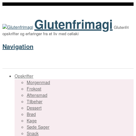
Glutenfrimagi
Glutenfri
opskrifter og erfaringer fra et liv med cøliaki
Navigation
Opskrifter
Morgenmad
Frokost
Aftensmad
Tilbehør
Dessert
Brød
Kage
Søde Sager
Snack