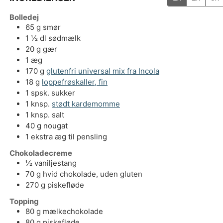
Bolledej
65
g
smør
1 ½
dl
sødmælk
20
g
gær
1
æg
170
g
glutenfri universal mix fra Incola
18
g
loppefrøskaller, fin
1
spsk.
sukker
1
knsp.
stødt kardemomme
1
knsp.
salt
40
g
nougat
1
ekstra æg til pensling
Chokoladecreme
½
vaniljestang
70
g
hvid chokolade, uden gluten
270
g
piskefløde
Topping
80
g
mælkechokolade
80
g
piskefløde