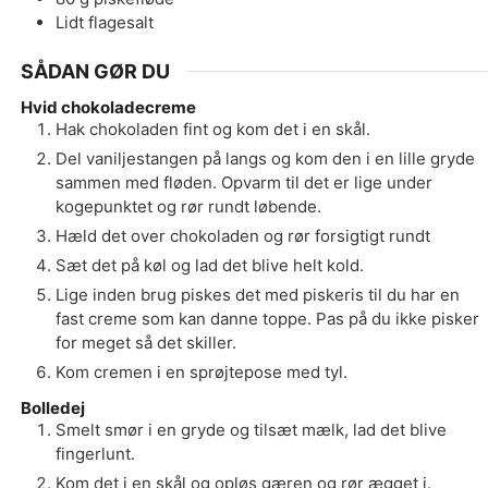
Lidt
flagesalt
SÅDAN GØR DU
Hvid chokoladecreme
Hak chokoladen fint og kom det i en skål.
Del vaniljestangen på langs og kom den i en lille gryde
sammen med fløden. Opvarm til det er lige under
kogepunktet og rør rundt løbende.
Hæld det over chokoladen og rør forsigtigt rundt
Sæt det på køl og lad det blive helt kold.
Lige inden brug piskes det med piskeris til du har en
fast creme som kan danne toppe. Pas på du ikke pisker
for meget så det skiller.
Kom cremen i en sprøjtepose med tyl.
Bolledej
Smelt smør i en gryde og tilsæt mælk, lad det blive
fingerlunt.
Kom det i en skål og opløs gæren og rør ægget i.