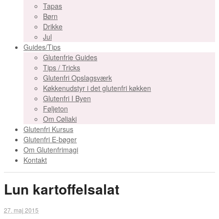
Tapas
Børn
Drikke
Jul
Guides/Tips
Glutenfrie Guides
Tips / Tricks
Glutenfri Opslagsværk
Køkkenudstyr i det glutenfri køkken
Glutenfri I Byen
Føljeton
Om Cøliaki
Glutenfri Kursus
Glutenfri E-bøger
Om Glutenfrimagi
Kontakt
Lun kartoffelsalat
27. maj 2015