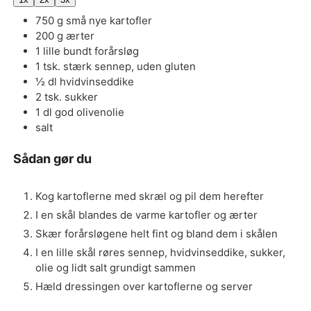
750
g
små nye kartofler
200
g
ærter
1
lille bundt
forårsløg
1
tsk.
stærk sennep, uden gluten
½
dl
hvidvinseddike
2
tsk.
sukker
1
dl
god olivenolie
salt
Sådan gør du
Kog kartoflerne med skræl og pil dem herefter
I en skål blandes de varme kartofler og ærter
Skær forårsløgene helt fint og bland dem i skålen
I en lille skål røres sennep, hvidvinseddike, sukker,
olie og lidt salt grundigt sammen
Hæld dressingen over kartoflerne og server