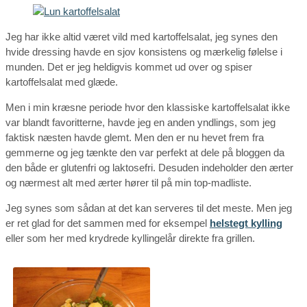
Jeg har ikke altid været vild med kartoffelsalat, jeg synes den
hvide dressing havde en sjov konsistens og mærkelig følelse i
munden. Det er jeg heldigvis kommet ud over og spiser
kartoffelsalat med glæde.
Men i min kræsne periode hvor den klassiske kartoffelsalat ikke
var blandt favoritterne, havde jeg en anden yndlings, som jeg
faktisk næsten havde glemt. Men den er nu hevet frem fra
gemmerne og jeg tænkte den var perfekt at dele på bloggen da
den både er glutenfri og laktosefri. Desuden indeholder den ærter
og nærmest alt med ærter hører til på min top-madliste.
Jeg synes som sådan at det kan serveres til det meste. Men jeg
er ret glad for det sammen med for eksempel
helstegt kylling
eller som her med krydrede kyllingelår direkte fra grillen.