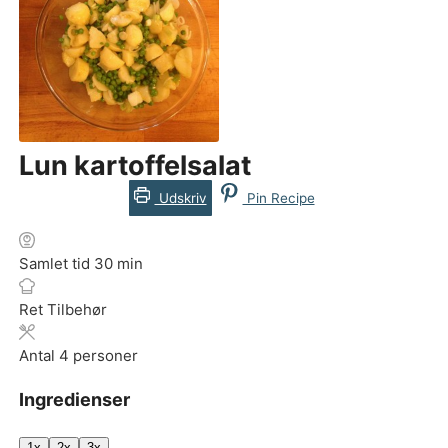
Lun kartoffelsalat
Udskriv
Pin Recipe
minutter
Samlet tid
30
min
Ret
Tilbehør
Antal
4
personer
Ingredienser
1x
2x
3x