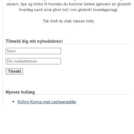
afsavn, tips og tricks til hvordan du kommer lettere igennem en glutenfri
hverdag samt små glimt ind i min glutenfri hverdagsmagi.
Tak fordi du stak næsen forbi.
Tilmeld dig mit nyhedsbrev!
Nyeste Indlæg
Kylling Korma med cashewnødder
Glutenfri tærtedej
Kikærtegryde uden gluten
Glutenfri Koldskålsis
Glutenfri focaccia pizzaer
Glutenfri kærnemælksfranskbrød