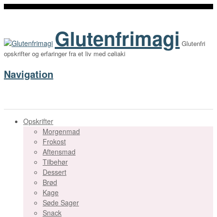
Glutenfrimagi
Glutenfri
opskrifter og erfaringer fra et liv med cøliaki
Navigation
Opskrifter
Morgenmad
Frokost
Aftensmad
Tilbehør
Dessert
Brød
Kage
Søde Sager
Snack