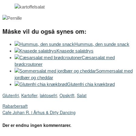
Måske vil du også synes om:
Hummus, den sunde snack
Knasede salatdrys
Cæsarsalat med
brødcroutoner
Sommersalat med
jordbær og cheddar
Glutenfri chia knækbrød
Glutenfri
,
Kartofler
,
laktosefri
,
Opskrift
,
Salat
Rabarbersaft
Cafe Johan R. i Århus & Dirty Dancing
Der er endnu ingen kommentarer.