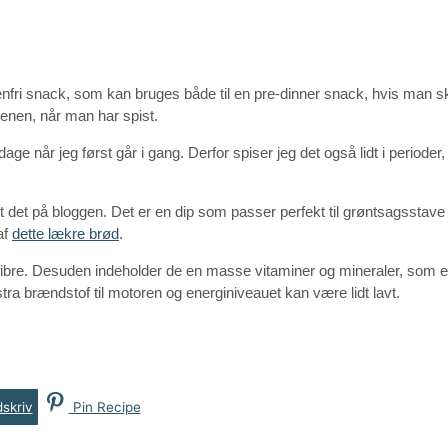
tenfri snack, som kan bruges både til en pre-dinner snack, hvis man s
tenen, når man har spist.
age når jeg først går i gang. Derfor spiser jeg det også lidt i perioder,
delt det på bloggen. Det er en dip som passer perfekt til grøntsagsstav
af
dette lækre brød
.
stfibre. Desuden indeholder de en masse vitaminer og mineraler, som er
a brændstof til motoren og energiniveauet kan være lidt lavt.
skriv
Pin Recipe