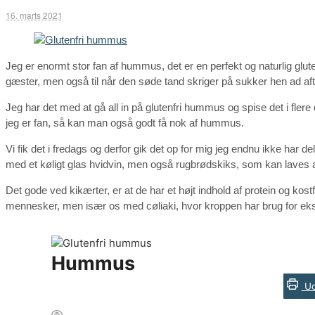
16. marts 2021
Jeg er enormt stor fan af hummus, det er en perfekt og naturlig glu
gæster, men også til når den søde tand skriger på sukker hen ad af
Jeg har det med at gå all in på glutenfri hummus og spise det i flere d
jeg er fan, så kan man også godt få nok af hummus.
Vi fik det i fredags og derfor gik det op for mig jeg endnu ikke har 
med et køligt glas hvidvin, men også rugbrødskiks, som kan laves 
Det gode ved kikærter, er at de har et højt indhold af protein og ko
mennesker, men især os med cøliaki, hvor kroppen har brug for ekstr
Hummus
Ud