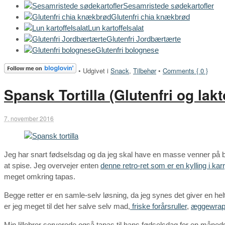
Sesamristede sødekartofler
Glutenfri chia knækbrød
Lun kartoffelsalat
Glutenfri Jordbærtærte
Glutenfri bolognese
•
Udgivet i
Snack
,
Tilbehør
•
Comments { 0 }
Spansk Tortilla (Glutenfri og lakt
7. november 2016
Jeg har snart fødselsdag og da jeg skal have en masse venner på besø
at spise. Jeg overvejer enten
denne retro-ret som er en kylling i kar
meget omkring tapas.
Begge retter er en samle-selv løsning, da jeg synes det giver en h
er jeg meget til det her salve selv mad,
friske forårsruller
,
æggewra
Min lillebror serverede også tapas til hans fødselsdag for en måne