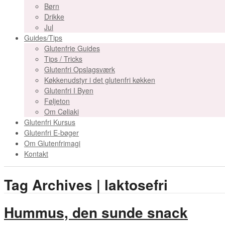
Børn
Drikke
Jul
Guides/Tips
Glutenfrie Guides
Tips / Tricks
Glutenfri Opslagsværk
Køkkenudstyr i det glutenfri køkken
Glutenfri I Byen
Føljeton
Om Cøliaki
Glutenfri Kursus
Glutenfri E-bøger
Om Glutenfrimagi
Kontakt
Tag Archives | laktosefri
Hummus, den sunde snack