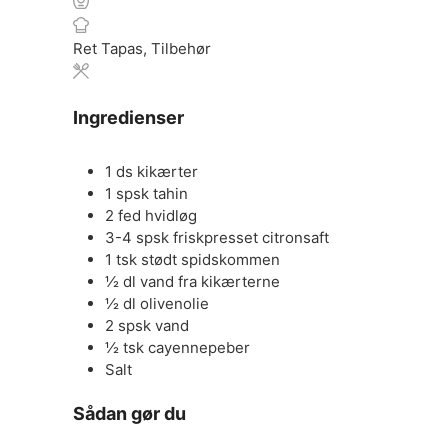
Ret
Tapas, Tilbehør
Ingredienser
1
ds
kikærter
1
spsk
tahin
2
fed
hvidløg
3-4
spsk
friskpresset citronsaft
1
tsk
stødt spidskommen
½
dl
vand fra kikærterne
½
dl
olivenolie
2
spsk
vand
½
tsk
cayennepeber
Salt
Sådan gør du