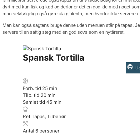
dyrt med kun fisk og kød og derfor er det en god ide med noget s
man selvfølgelig også gøre ala glutenfri, men hvorfor ikke servere en
Man kan også sagtens bruge denne uden menuen står på tapas. Jeg 
servere til en saftig steg med en god sovs som en nytårsret.
Spansk Tortilla
Ud
minutter
Forb. tid
25
min
minutter
Tilb. tid
20
min
minutter
Samlet tid
45
min
Ret
Tapas, Tilbehør
Antal
6
personer