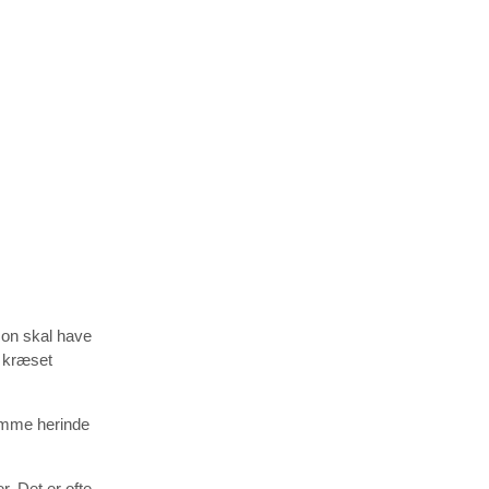
 mon skal have
å kræset
nemme herinde
. Det er ofte