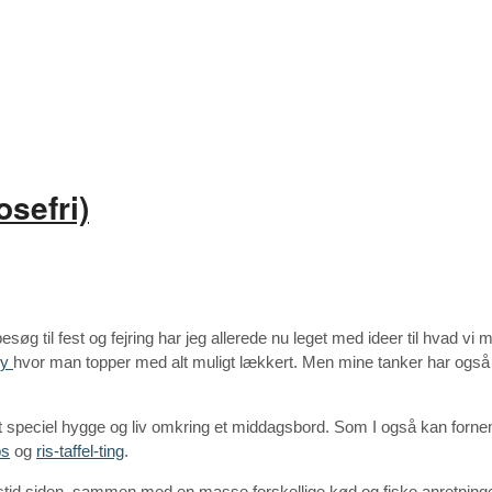
osefri)
g til fest og fejring har jeg allerede nu leget med ideer til hvad vi
ry
hvor man topper med alt muligt lækkert. Men mine tanker har ogs
elt speciel hygge og liv omkring et middagsbord. Som I også kan for
ps
og
ris-taffel-ting
.
dstid siden, sammen med en masse forskellige kød og fiske anretninger