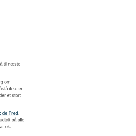
å til næste
læg om
åstå ikke er
er et stort
x de Fred
.
udtalt på alle
ar ok.