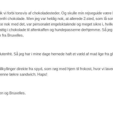
 gik vi forbi tonsvis af chokoladesteder. Og skulle min rejseguide være
nfri chokolade. Men jeg var heldig nok, at allerede 2.sted, som lå so
ke nok med det, var personalet engelsktalende og meget sikre i, hvil
 fattig i chokolade til aftenkaffen og hundepasserne derhjemme. Så je
 fra Bruxelles.
enfrit. Så jeg har i mine dage hernede haft et væld af mad lige fra glut
rillkyllinger direkte fra spyd, som røg med hjem til frokost, hvor vi lav
l denne lækre sandwich. Haps!
ien og Bruxelles.