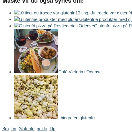
Måske vil du også synes om:
10 ting, du troede var glutenfri
Glutenfrie produkter med gl
Glutenfri pizza på 
Café Victoria i Odense
I biografen glutenfri
Belgien
,
Glutenfri
,
guide
,
Tip