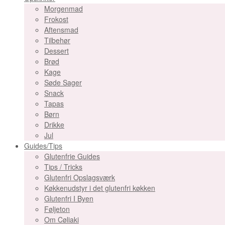
Morgenmad
Frokost
Aftensmad
Tilbehør
Dessert
Brød
Kage
Søde Sager
Snack
Tapas
Børn
Drikke
Jul
Guides/Tips
Glutenfrie Guides
Tips / Tricks
Glutenfri Opslagsværk
Køkkenudstyr i det glutenfri køkken
Glutenfri I Byen
Føljeton
Om Cøliaki