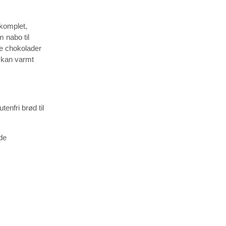
 komplet,
m nabo til
ke chokolader
g kan varmt
enfri brød til
ede