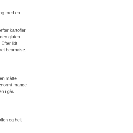
r og med en
fter kartofler
uden gluten.
Efter lidt
vet bearnaise.
ien måtte
s enormt mange
n i går.
flen og helt