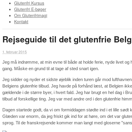
Glutenfri Kursus
Glutenfri E-bøger
Om Glutenfrimagi
Kontakt
Rejseguide til det glutenfrie Bel
1. februar 2015
Jeg må indrømme, at min evne til både at holde ferie, nyde livet og h
gang. Måske en grund til at tage af sted snart igen.
Jeg sidder og nyder et sidste øjeblik inden turen går mod lufthavnen og
Belgiens glutenfrie tilbud. Jeg havde på forhånd læst, at Belgien ikk
gældende i de større byer, i hvert fald. Jeg har brugt en hel dag i Br
tilbud af forskellige ting. Jeg var med andre ord i den glutenfrie himm
Dagen startede godt, da vi om formiddagen stødte ind i et lille sød
Glæden var enorm, da jeg friskt gik ind for at høre, om det var glutenfr
sprog. Til de franskrejsende kommer man langt med gloserne ”sans glu