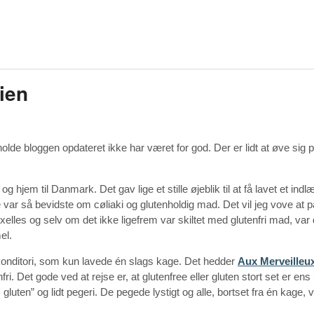
gien
olde bloggen opdateret ikke har været for god. Der er lidt at øve sig p
 hjem til Danmark. Det gav lige et stille øjeblik til at få lavet et ind
e var så bevidste om cøliaki og glutenholdig mad. Det vil jeg vove at p
uxelles og selv om det ikke ligefrem var skiltet med glutenfri mad, var d
el.
t konditori, som kun lavede én slags kage. Det hedder
Aux Merveilleu
i. Det gode ved at rejse er, at glutenfree eller gluten stort set er ens 
ten” og lidt pegeri. De pegede lystigt og alle, bortset fra én kage, v