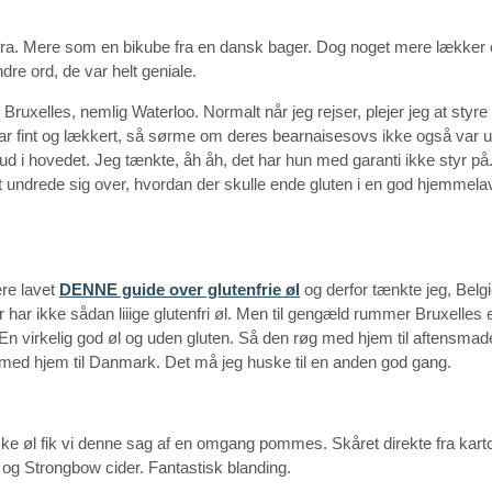
ngt fra. Mere som en bikube fra en dansk bager. Dog noget mere lække
e ord, de var helt geniale.
Bruxelles, nemlig Waterloo. Normalt når jeg rejser, plejer jeg at styre e
d var fint og lækkert, så sørme om deres bearnaisesovs ikke også var 
 ud i hovedet. Jeg tænkte, åh åh, det har hun med garanti ikke styr på. 
t undrede sig over, hvordan der skulle ende gluten i en god hjemmela
ere lavet
DENNE guide over glutenfrie øl
og derfor tænkte jeg, Belg
er har ikke sådan liiige glutenfri øl. Men til gengæld rummer Bruxelle
n virkelig god øl og uden gluten. Så den røg med hjem til aftensmade
 med hjem til Danmark. Det må jeg huske til en anden god gang.
ke øl fik vi denne sag af en omgang pommes. Skåret direkte fra karto
er og Strongbow cider. Fantastisk blanding.