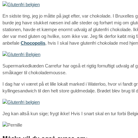
En sidste ting, jeg jo måtte på jagt efter, var chokolade. I Bruxelles
burde jeg have stukket næsen ind alle steder og forhørt mig om glute
stationen, havde et kæmpe enormt udvalg af glutenfri chokolade. Ik
der var med gluten og hvilke, som ikke var. Jeg fik derfor købt mig
anbefale
Chocopolis
, hvis I skal have glutenfri chokolade med hjem
Supermarkedkæden Carrefur har også et rigtig fornuftigt udvalg af glut
småkager til chokolademousse.
I dag har vi været på et lille lokalt marked i Waterloo, hvor vi fandt g
kyllingesandwich til den helt store guldmedalje. Brødet blev brug ti
Jeg kan altså kun sige; frygt ikke! Hvis I snart skal en tur forbi Belg