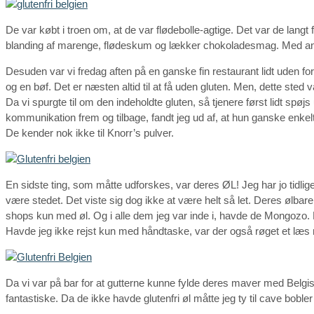
De var købt i troen om, at de var flødebolle-agtige. Det var de la
blanding af marenge, flødeskum og lækker chokoladesmag. Med andr
Desuden var vi fredag aften på en ganske fin restaurant lidt uden for 
og en bøf. Det er næsten altid til at få uden gluten. Men, dette ste
Da vi spurgte til om den indeholdte gluten, så tjenere først lidt spøjs
kommunikation frem og tilbage, fandt jeg ud af, at hun ganske enkel
De kender nok ikke til Knorr’s pulver.
En sidste ting, som måtte udforskes, var deres ØL! Jeg har jo tidlig
være stedet. Det viste sig dog ikke at være helt så let. Deres ølbar
shops kun med øl. Og i alle dem jeg var inde i, havde de Mongozo. E
Havde jeg ikke rejst kun med håndtaske, var der også røget et læs
Da vi var på bar for at gutterne kunne fylde deres maver med Belgis
fantastiske. Da de ikke havde glutenfri øl måtte jeg ty til cave bobl